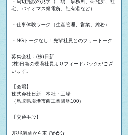
・周辺施設の見学（工場、事務所、研究所、社
宅、バイオマス発電所、社有港など）
・仕事体験ワーク（生産管理、営業、総務）
・
NG
トークなし！先輩社員とのフリートーク
募集会社：(株)日新
(株)日新の現場社員よりフィードバックがござ
います。
【会場】
株式会社日新 本社・工場
（鳥取県境港市西工業団地100）
【交通手段】
JR
境港駅から車で約
5
分