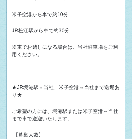
米子空港から車で約
10
分
JR
松江駅から車で約
30
分
※車でお越しになる場合は、当社駐車場をご利
用ください。
★
JR
境港駅
⇔
当社、米子空港
⇔
当社まで送迎あ
り
★
ご希望の方には、境港駅または米子空港⇔当社
まで車で送迎いたします。
【募集人数】