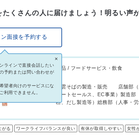
味をたくさんの人に届けましょう！明るい声
イン面接を予約する
×
ンラインで直接会話したい
食品 / フードサービス・飲食
業種
の予約または問い合わせが
ン希望者向けのサービスにな
出雲そばの製造・販売 店舗部（
事業内容
ご利用できません。
ルートセールス、EC事業）製造部
粉、だし製造等）総務部（人事・労
ながる
ワークライフバランスが良い
有休が取得しやすい
女性