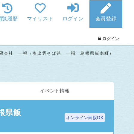
閲覧履歴
マイリスト
ログイン
会員登録
ログイン
限会社 一福（奥出雲そば処 一福 島根県飯南町）
イベント
情報
根県飯
オンライン面接OK