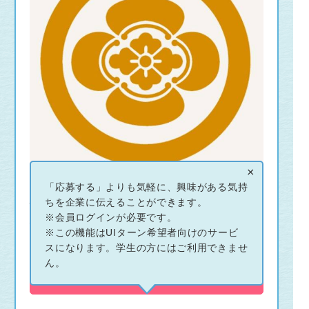
×
「応募する」よりも気軽に、興味がある気持
地域をもっと元気に！浜田発、全国
ちを企業に伝えることができます。
※会員ログインが必要です。
へ！世界へ！
※この機能はUIターン希望者向けのサービ
スになります。学生の方にはご利用できませ
ん。
この企業とつながる