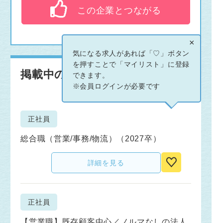
この企業とつながる
×
気になる求人があれば「♡」ボタン
を押すことで「マイリスト」に登録
掲載中の求人情報
できます。
※会員ログインが必要です
正社員
総合職（営業/事務/物流）（2027卒）
詳細を見る
正社員
【営業職】既存顧客中心／ノルマなしの法人