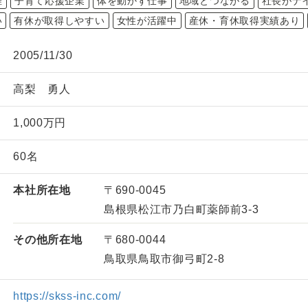
煙
子育て応援企業
体を動かす仕事
地域とつながる
社長がナ
い
有休が取得しやすい
女性が活躍中
産休・育休取得実績あり
2005/11/30
高梨 勇人
1,000万円
60名
本社所在地
〒690-0045
島根県松江市乃白町薬師前3‐3
その他所在地
〒680-0044
鳥取県鳥取市御弓町2-8
https://skss-inc.com/