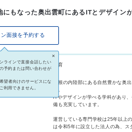
ロケ地にもなった奥出雲町にあるITとデザイン
イン面接を予約する
×
ンラインで直接会話したい
教育
業種
の予約または問い合わせが
ン希望者向けのサービスにな
島根の内陸部にある自然豊かな奥出
事業内容
ご利用できません。
す。
ITやデザインが学べる学科があり
備も充実しています。
運営している専門学校は25年以上
は令和5年に設立した法人の為、ス