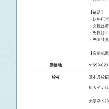
【補足】
・飲料PO
・女性は
・男性は
・先輩社
【変更範
勤務地
〒699-0
給与
基本月給額 :
短大卒 : 21
大学卒 : 23