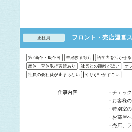
フロント・売店運営ス
正社員
第2新卒・既卒可
未経験者歓迎
語学力を活かせる
産休・育休取得実績あり
社長との距離が近い
オ
社員の会社愛が止まらない
やりがいがすごい
仕事内容
・チェッ
・お客様
・特別室
・お部屋
・売店、