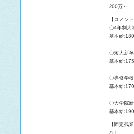
200万～
【コメン
〇4年制大
基本給:180
〇短大新
基本給:175
〇専修学
基本給:170
〇大学院
基本給:190
【固定残
なし