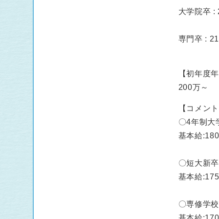
大学院卒 : 2
専門卒 : 21
【初年度
200万～
【コメン
〇4年制大
基本給:180
〇短大新
基本給:175
〇専修学
基本給:170