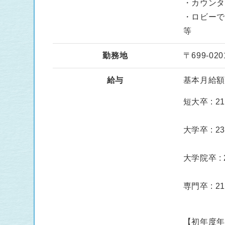
・カウン
・ロビー
等
勤務地
〒699-0
給与
基本月給額 :
短大卒 : 21
大学卒 : 23
大学院卒 : 2
専門卒 : 21
【初年度