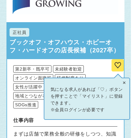
正社員
ブックオフ・オフハウス・ホビーオ
フ・ハードオフの店長候補（2027卒）
第2新卒・既卒可
未経験者歓迎
オンライン面接可
研修制度あり
×
女性が活躍中
社長との距離が近い
気になる求人があれば「♡」ボタン
地域とつながる
やりがいがすごい
を押すことで「マイリスト」に登録
できます。
SDGs推進
※会員ログインが必要です
仕事内容
まずは店舗で業務全般の研修をしつつ、知識