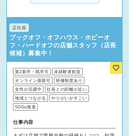
正社員
ブックオフ・オフハウス・ホビーオ
フ・ハードオフの店舗スタッフ（店長
候補）募集中！
第2新卒・既卒可
未経験者歓迎
オンライン面接可
研修制度あり
女性が活躍中
社長との距離が近い
地域とつながる
やりがいがすごい
SDGs推進
仕事内容
まずは店舗で業務全般の研修をしつつ、知識