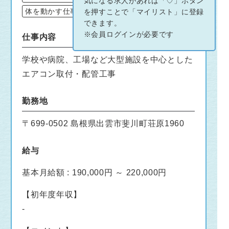
気になる求人があれば「♡」ボタン
体を動かす仕事
やりがいがすごい
を押すことで「マイリスト」に登録
できます。
※会員ログインが必要です
仕事内容
学校や病院、工場など大型施設を中心とした
エアコン取付・配管工事
勤務地
〒699-0502 島根県出雲市斐川町荘原1960
給与
基本月給額 : 190,000円 ～ 220,000円
【初年度年収】
-