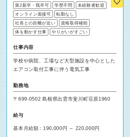
第2新卒・既卒可
学歴不問
未経験者歓迎
オンライン面接可
転勤なし
社長との距離が近い
資格取得補助
体を動かす仕事
やりがいがすごい
仕事内容
学校や病院、工場など大型施設を中心とした
エアコン取付工事に伴う電気工事
勤務地
〒699-0502 島根県出雲市斐川町荘原1960
給与
基本月給額 : 190,000円 ～ 220,000円