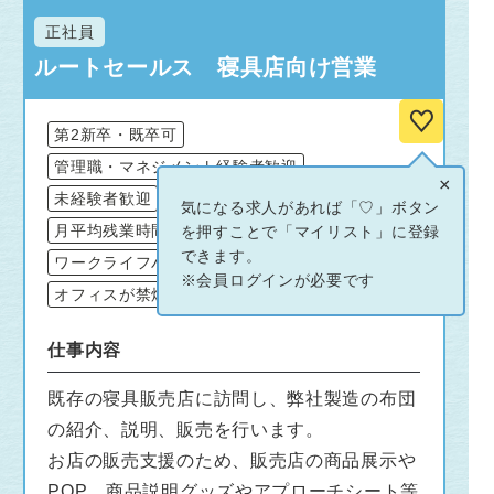
正社員
ルートセールス 寝具店向け営業
第2新卒・既卒可
管理職・マネジメント経験者歓迎
×
未経験者歓迎
オンライン面接可
転勤なし
気になる求人があれば「♡」ボタン
月平均残業時間20時間以内
BtoB
を押すことで「マイリスト」に登録
できます。
ワークライフバランスが良い
※会員ログインが必要です
オフィスが禁煙・分煙
SDGs推進
仕事内容
既存の寝具販売店に訪問し、弊社製造の布団
の紹介、説明、販売を行います。
お店の販売支援のため、販売店の商品展示や
POP、商品説明グッズやアプローチシート等