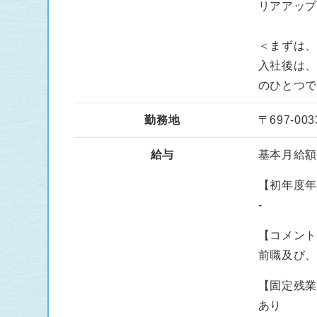
リアアッ
＜まずは
入社後は
のひとつ
勤務地
〒697-0
給与
基本月給額 :
【初年度
-
【コメン
前職及び
【固定残
あり