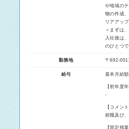
や地域の
物の作成
リアアッ
＜まずは
入社後は
のひとつ
勤務地
〒692-0
給与
基本月給額 :
【初年度
-
【コメン
前職及び
【固定残