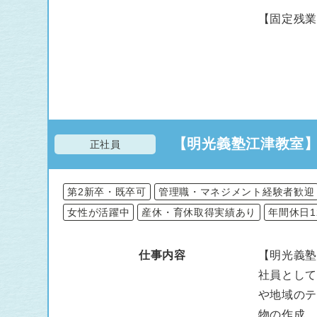
【固定残
【明光義塾江津教室
正社員
第2新卒・既卒可
管理職・マネジメント経験者歓迎
女性が活躍中
産休・育休取得実績あり
年間休日1
仕事内容
【明光義塾
社員とし
や地域の
物の作成