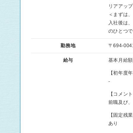
リアアッ
＜まずは
入社後は
のひとつ
勤務地
〒694-0
給与
基本月給額 :
【初年度
-
【コメン
前職及び
【固定残
あり