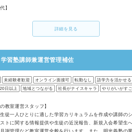
業代】
詳細を見る
】学習塾講師兼運営管理補佐
未経験者歓迎
オンライン面接可
転勤なし
語学力を活かせる
20日以上
地域とつながる
社長がナイスキャラ
やりがいがす
の教室運営スタッフ】
て生徒一人ひとりに適した学習カリキュラムを作成や講師の
テストに関する情報提供や生徒の近況報告、新規入会希望生
、月謝管理など教室運営全般を行います。また、明光義塾の