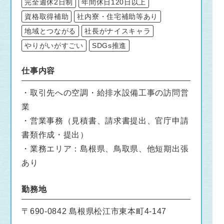
完全週休2日制
年間休日120日以上
資格取得補助
社内寮・住宅補助等あり
地域とつながる
社長がナイスキャラ
やりがいがすごい
SDGs推進
仕事内容
・取引先への空調・給排水設備工事の訪問営
業
・営業事務（見積書、請求書提出、官庁申請
書類作成・提出）
・業務エリア：島根県、鳥取県、他短期出張
あり
勤務地
〒690-0842 島根県松江市東本町4-147