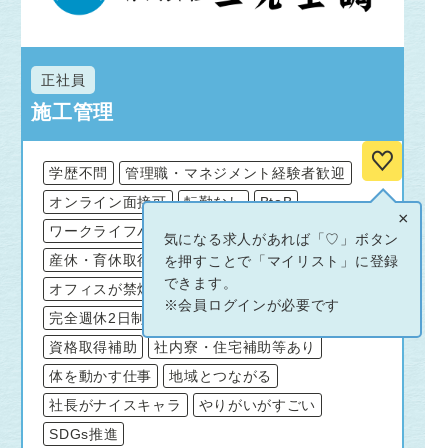
正社員
施工管理
学歴不問
管理職・マネジメント経験者歓迎
オンライン面接可
転勤なし
BtoB
×
ワークライフバランスが良い
女性が活躍中
気になる求人があれば「♡」ボタン
産休・育休取得実績あり
を押すことで「マイリスト」に登録
できます。
オフィスが禁煙・分煙
土・日・祝日休み
※会員ログインが必要です
完全週休2日制
年間休日120日以上
資格取得補助
社内寮・住宅補助等あり
体を動かす仕事
地域とつながる
社長がナイスキャラ
やりがいがすごい
SDGs推進