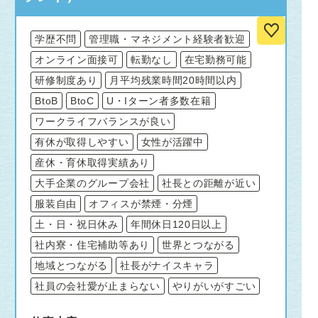
学歴不問
管理職・マネジメント経験者歓迎
オンライン面接可
転勤なし
在宅勤務可能
研修制度あり
月平均残業時間20時間以内
BtoB
BtoC
U・Iターン者多数在籍
ワークライフバランスが良い
有休が取得しやすい
女性が活躍中
産休・育休取得実績あり
大手企業のグループ会社
社長との距離が近い
服装自由
オフィスが禁煙・分煙
土・日・祝日休み
年間休日120日以上
社内寮・住宅補助等あり
世界とつながる
地域とつながる
社長がナイスキャラ
社員の会社愛が止まらない
やりがいがすごい