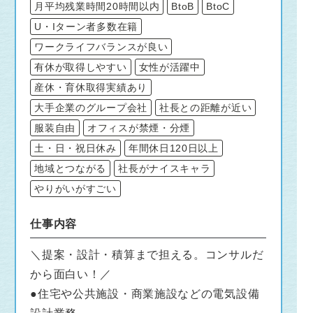
月平均残業時間20時間以内
BtoB
BtoC
U・Iターン者多数在籍
ワークライフバランスが良い
有休が取得しやすい
女性が活躍中
産休・育休取得実績あり
大手企業のグループ会社
社長との距離が近い
服装自由
オフィスが禁煙・分煙
土・日・祝日休み
年間休日120日以上
地域とつながる
社長がナイスキャラ
やりがいがすごい
仕事内容
＼提案・設計・積算まで担える。コンサルだ
から面白い！／
●住宅や公共施設・商業施設などの電気設備