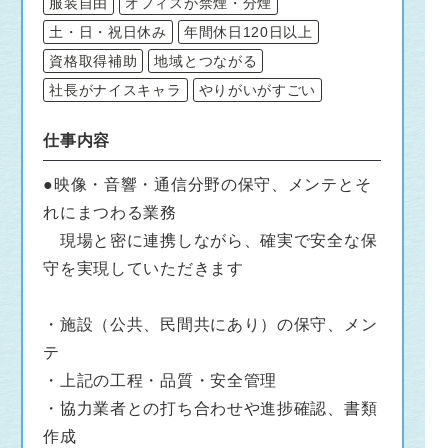
服装自由
オフィスが禁煙・分煙
土・日・祝日休み
年間休日120日以上
資格取得補助
地域とつながる
社長がナイスキャラ
やりがいがすごい
仕事内容
●映像・音響・通信分野の保守、メンテとそ
れにまつわる業務
現場と密に連携しながら、確実で安全な保
守を実現していただきます
・施設（公共、民間共にあり）の保守、メン
テ
・上記の工程・品質・安全管理
・協力業者との打ち合わせや進捗確認、書類
作成