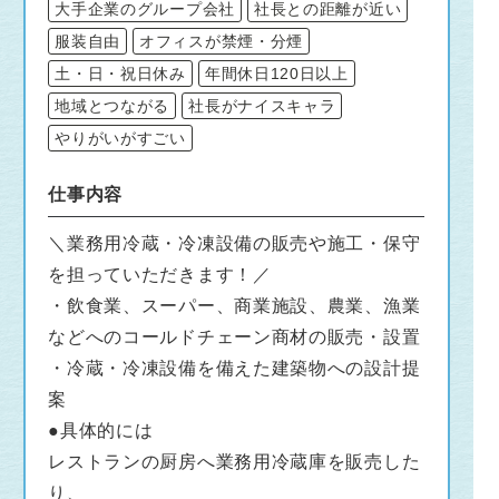
大手企業のグループ会社
社長との距離が近い
服装自由
オフィスが禁煙・分煙
土・日・祝日休み
年間休日120日以上
地域とつながる
社長がナイスキャラ
やりがいがすごい
仕事内容
＼業務用冷蔵・冷凍設備の販売や施工・保守
を担っていただきます！／
・飲食業、スーパー、商業施設、農業、漁業
などへのコールドチェーン商材の販売・設置
・冷蔵・冷凍設備を備えた建築物への設計提
案
●具体的には
レストランの厨房へ業務用冷蔵庫を販売した
り、