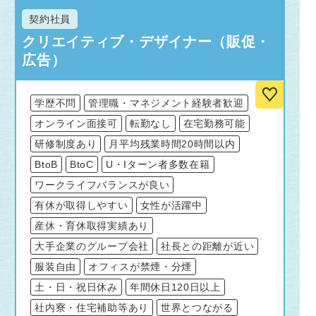
契約社員
クリエイティブ・デザイナー（販促・
広告）
学歴不問
管理職・マネジメント経験者歓迎
オンライン面接可
転勤なし
在宅勤務可能
研修制度あり
月平均残業時間20時間以内
BtoB
BtoC
U・Iターン者多数在籍
ワークライフバランスが良い
有休が取得しやすい
女性が活躍中
産休・育休取得実績あり
大手企業のグループ会社
社長との距離が近い
服装自由
オフィスが禁煙・分煙
土・日・祝日休み
年間休日120日以上
社内寮・住宅補助等あり
世界とつながる