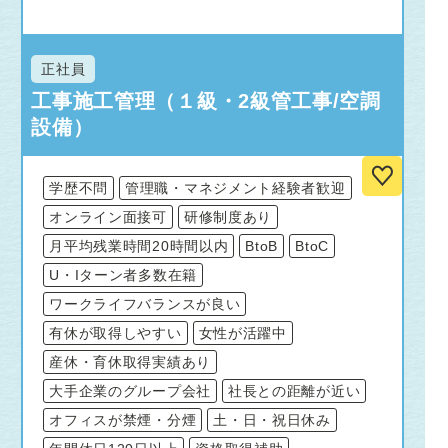
正社員
工事施工管理（１級・2級管工事/空調
設備）
学歴不問
管理職・マネジメント経験者歓迎
オンライン面接可
研修制度あり
月平均残業時間20時間以内
BtoB
BtoC
U・Iターン者多数在籍
ワークライフバランスが良い
有休が取得しやすい
女性が活躍中
産休・育休取得実績あり
大手企業のグループ会社
社長との距離が近い
オフィスが禁煙・分煙
土・日・祝日休み