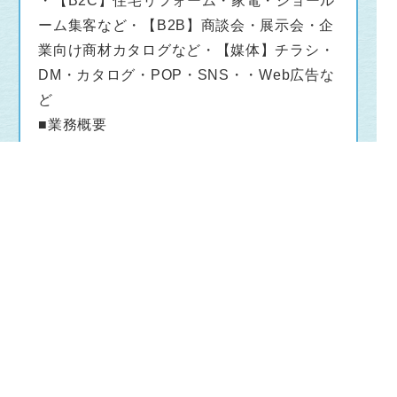
・【B2C】住宅リフォーム・家電・ショール
ーム集客など・【B2B】商談会・展示会・企
業向け商材カタログなど・【媒体】チラシ・
DM・カタログ・POP・SNS・・Web広告な
ど
■業務概要
・販促物の企画、デザイン制作
・制作ディレクション
・制作スケジュール管理・校正
営業チームと連携して制作を担っていただき
ます
■こんな人に来てほしい！
・自分のアイデアを形にし、お客様の反応を
ダイレクトに感じたい方
・手掛けた作品ととともに、応募お待ちして
おります！