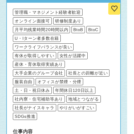
管理職・マネジメント経験者歓迎
オンライン面接可
研修制度あり
月平均残業時間20時間以内
BtoB
BtoC
U・Iターン者多数在籍
ワークライフバランスが良い
有休が取得しやすい
女性が活躍中
産休・育休取得実績あり
大手企業のグループ会社
社長との距離が近い
服装自由
オフィスが禁煙・分煙
土・日・祝日休み
年間休日120日以上
社内寮・住宅補助等あり
地域とつながる
社長がナイスキャラ
やりがいがすごい
SDGs推進
仕事内容