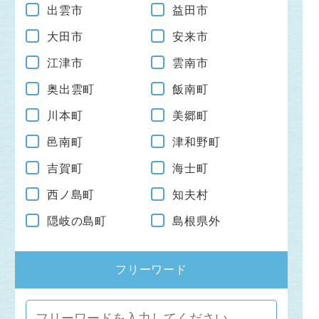
出雲市
益田市
大田市
安来市
江津市
雲南市
奥出雲町
飯南町
川本町
美郷町
邑南町
津和野町
吉賀町
海士町
西ノ島町
知夫村
隠岐の島町
島根県外
フリーワード