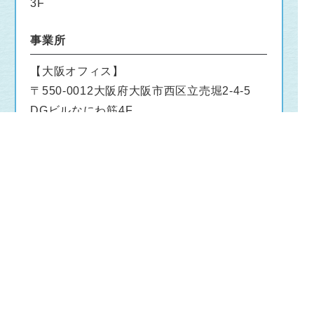
3F
事業所
【大阪オフィス】
〒550-0012大阪府大阪市西区立売堀2-4-5
DGビルなにわ筋4F
【鳥取米子オフィス】
〒683-0063鳥取県米子市法勝寺町65
【沖縄那覇オフィス】
〒900-0032沖縄県那覇市松山1-1-19 JPR
那覇ビル4F
【広島オフィス】
〒732-0057 広島県広島市東区二葉の里3-5-7