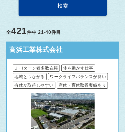
421
全
件中
21-40
件目
高浜工業株式会社
U・Iターン者多数在籍
体を動かす仕事
地域とつながる
ワークライフバランスが良い
有休が取得しやすい
産休・育休取得実績あり