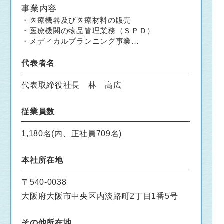
事業内容
・医療機器及び医療材料の販売
・医療機関の物品管理業務（ＳＰＤ）
・メディカルプランニング事業
・薬科機器関連商品の販売
・医療機器の修理・保守及びレンタル事業
代表者名
代表取締役社長 林 高広
従業員数
1,180名(内、正社員709名)
本社所在地
〒540-0038
大阪府大阪市中央区内淡路町2丁目1番5号
その他所在地