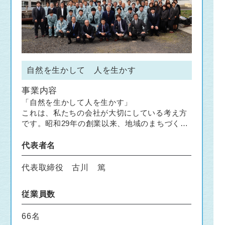
自然を生かして 人を生かす
事業内容
「自然を生かして人を生かす」
これは、私たちの会社が大切にしている考え方
です。昭和29年の創業以来、地域のまちづくり
に関わる建設コンサルタントとして、都市や農
村の基盤整備に取り組んできました。調査・測
代表者名
量・設計、そして補償コンサルタントまで、幅
広い分野で地域の声に耳を傾けながら、技術と
代表取締役 古川 篤
信頼を積み重ねてきました。
従業員数
66名