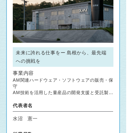
未来に誇れる仕事をー 島根から、最先端
への挑戦を
事業内容
AM関連ハードウェア・ソフトウェアの販売・保
守
AM技術を活用した量産品の開発支援と受託製造
古物営業法に基づく古物商（古物商番号：東京
都公安委員会 第301102416107号）
代表者名
水沼 憲一