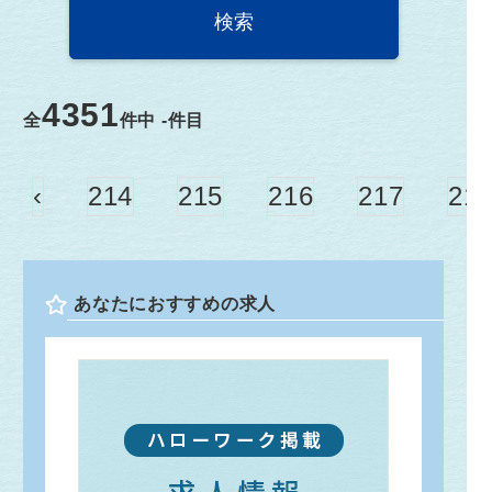
4351
全
件中
-
件目
‹
214
215
216
217
21
あなたにおすすめの求人