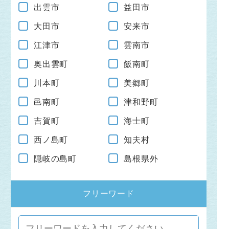
出雲市
益田市
大田市
安来市
江津市
雲南市
奥出雲町
飯南町
川本町
美郷町
邑南町
津和野町
吉賀町
海士町
西ノ島町
知夫村
隠岐の島町
島根県外
フリーワード