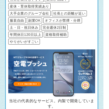
産休・育休取得実績あり
大手企業のグループ会社
社長との距離が近い
服装自由
副業OK
オフィスが禁煙・分煙
土・日・祝日休み
完全週休2日制
年間休日120日以上
資格取得補助
やりがいがすごい
当社の代表的なサービス。内製で開発していま
す。