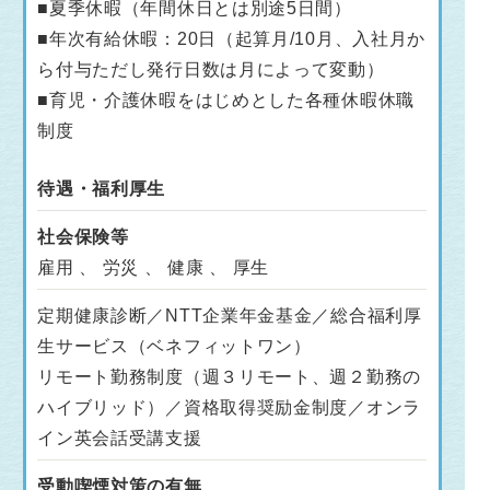
■夏季休暇（年間休日とは別途5日間）
■年次有給休暇：20日（起算月/10月、入社月か
ら付与ただし発行日数は月によって変動）
■育児・介護休暇をはじめとした各種休暇休職
制度
待遇・福利厚生
社会保険等
雇用 、 労災 、 健康 、 厚生
定期健康診断／NTT企業年金基金／総合福利厚
生サービス（ベネフィットワン）
リモート勤務制度（週３リモート、週２勤務の
ハイブリッド）／資格取得奨励金制度／オンラ
イン英会話受講支援
受動喫煙対策の有無