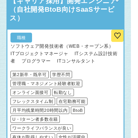
【キャリア採用】開発エンジニア
（自社開発BtoB向けSaaSサービ
ス）
職種
ソフトウェア開発技術者（WEB・オープン系）
ITプロジェクトマネージャ ITシステム設計技術
者 プログラマー ITコンサルタント
第2新卒・既卒可
学歴不問
管理職・マネジメント経験者歓迎
オンライン面接可
転勤なし
フレックスタイム制
在宅勤務可能
月平均残業時間20時間以内
BtoB
U・Iターン者多数在籍
ワークライフバランスが良い
有休が取得しやすい
女性が活躍中