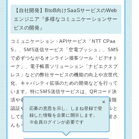
【自社開発】BtoB向けSaaSサービスのWeb
エンジニア『多様なコミュニケーションサー
ビスの開発』
コミュニケーション・APIサービス「NTT CPaa
S」、SMS送信サービス「空電プッシュ」、SMS
で必ずつながるオンライン接客ツール「ビデオト
ーク」、電子帳票ソリューション「ナビエクスプ
レス」などの弊社サービスの機能の向上や次世代
化、キャパシティ拡張のための開発などを行って
います。特にSMS送信サービスは、QRコード決
済や各種Pay、インターネットサービスの二段階
×
認証や、連絡が取れない時のコンタクトツールと
応募の意思を示し、しまね登録で登
録した情報を企業に開示します。
して採用されインフラ化している事業です。皆さ
※会員ログインが必要です
んも一度は受信したことあるかも。