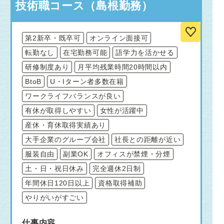
技術職コース（島根勤務）
第2新卒・既卒可
オンライン面接可
転勤なし
在宅勤務可能
語学力を活かせる
研修制度あり
月平均残業時間20時間以内
BtoB
U・Iターン者多数在籍
ワークライフバランスが良い
有休が取得しやすい
女性が活躍中
産休・育休取得実績あり
大手企業のグループ会社
社長との距離が近い
服装自由
副業OK
オフィスが禁煙・分煙
土・日・祝日休み
完全週休2日制
年間休日120日以上
資格取得補助
やりがいがすごい
仕事内容