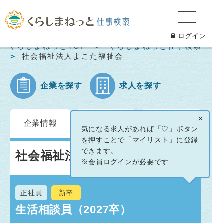
ログイン
くらしまねっとTOP
くらしまねっと仕事検索
社会福祉法人よこた福祉会
企業を探す
求人を探す
求人情報
イベント
×
企業情報
一覧
情報
気になる求人があれば「♡」ボタン
を押すことで「マイリスト」に登録
できます。
社会福祉法人よこた福祉会
※会員ログインが必要です
正社員
新卒
生活相談員（2027卒）