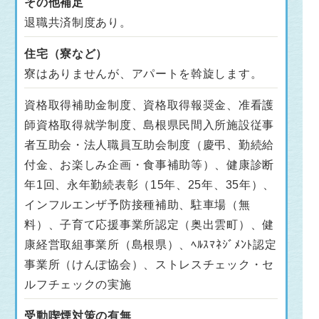
その他補足
退職共済制度あり。
住宅（寮など）
寮はありませんが、アパートを斡旋します。
資格取得補助金制度、資格取得報奨金、准看護
師資格取得就学制度、島根県民間入所施設従事
者互助会・法人職員互助会制度（慶弔、勤続給
付金、お楽しみ企画・食事補助等）、健康診断
年1回、永年勤続表彰（15年、25年、35年）、
インフルエンザ予防接種補助、駐車場（無
料）、子育て応援事業所認定（奥出雲町）、健
康経営取組事業所（島根県）、ﾍﾙｽﾏﾈｼﾞﾒﾝﾄ認定
事業所（けんぽ協会）、ストレスチェック・セ
ルフチェックの実施
受動喫煙対策の有無