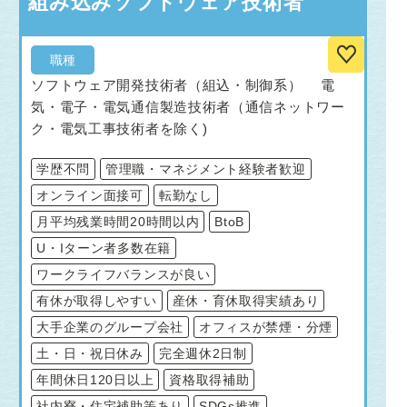
組み込みソフトウェア技術者
職種
ソフトウェア開発技術者（組込・制御系） 電
気・電子・電気通信製造技術者（通信ネットワー
ク・電気工事技術者を除く)
学歴不問
管理職・マネジメント経験者歓迎
オンライン面接可
転勤なし
月平均残業時間20時間以内
BtoB
U・Iターン者多数在籍
ワークライフバランスが良い
有休が取得しやすい
産休・育休取得実績あり
大手企業のグループ会社
オフィスが禁煙・分煙
土・日・祝日休み
完全週休2日制
年間休日120日以上
資格取得補助
社内寮・住宅補助等あり
SDGs推進