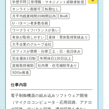
学歴不問
管理職・マネジメント経験者歓迎
オンライン面接可
転勤なし
月平均残業時間20時間以内
BtoB
U・Iターン者多数在籍
ワークライフバランスが良い
有休が取得しやすい
産休・育休取得実績あり
大手企業のグループ会社
オフィスが禁煙・分煙
土・日・祝日休み
完全週休2日制
年間休日120日以上
資格取得補助
社内寮・住宅補助等あり
SDGs推進
仕事内容
電子制御機器の組み込みソフトウェア開発
（マイクロコンピュータ－応用回路、アナロ