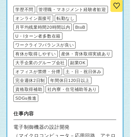
学歴不問
管理職・マネジメント経験者歓迎
オンライン面接可
転勤なし
月平均残業時間20時間以内
BtoB
U・Iターン者多数在籍
ワークライフバランスが良い
有休が取得しやすい
産休・育休取得実績あり
大手企業のグループ会社
副業OK
オフィスが禁煙・分煙
土・日・祝日休み
完全週休2日制
年間休日120日以上
資格取得補助
社内寮・住宅補助等あり
SDGs推進
仕事内容
電子制御機器の設計開発
（マイクロコンピュータ－応用回路、アナロ