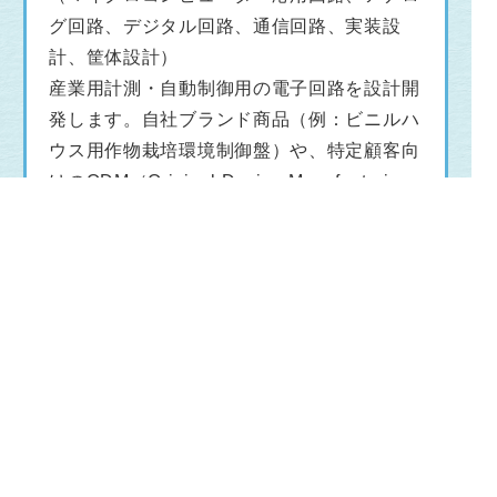
グ回路、デジタル回路、通信回路、実装設
計、筐体設計）
産業用計測・自動制御用の電子回路を設計開
発します。自社ブランド商品（例：ビニルハ
ウス用作物栽培環境制御盤）や、特定顧客向
けのODM（Original Design Manufacturin
g：顧客のブランドで製品を設計・生産）商
品を設計開発します。
代表的な業務は、マイクロコンピューターを
使用して、センサーからの信号を取り込み、
ソフトウェアでデータ処理を行い、目的の動
作をさせる各種出力機器（ヒーター、制御
弁、モーター、冷凍機、LED等）を駆動する
信号を出力します。回路はプリント基板を設
計し、部品を実装します。量産までにノイ
ズ・静電気・電源変動・周囲温湿度変化など