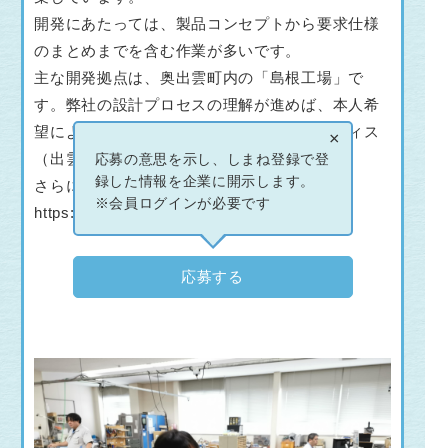
開発にあたっては、製品コンセプトから要求仕様
のまとめまでを含む作業が多いです。
主な開発拠点は、奥出雲町内の「島根工場」で
す。弊社の設計プロセスの理解が進めば、本人希
望により本社（埼玉県川口市）や、出雲オフィス
×
（出雲市高岡町）で勤務することもできます。
応募の意思を示し、しまね登録で登
録した情報を企業に開示します。
さらに詳しい情報はホームページで！
※会員ログインが必要です
https://www.nippo-co.com/
応募する