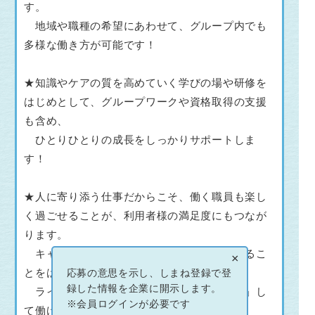
す。
地域や職種の希望にあわせて、グループ内でも
多様な働き方が可能です！
★知識やケアの質を高めていく学びの場や研修を
はじめとして、グループワークや資格取得の支援
も含め、
ひとりひとりの成長をしっかりサポートしま
す！
★人に寄り添う仕事だからこそ、働く職員も楽し
く過ごせることが、利用者様の満足度にもつなが
ります。
キャリアアップやチャレンジの場を提供するこ
×
とをはじめとして、
応募の意思を示し、しまね登録で登
録した情報を企業に開示します。
ライフステージの変化にもあわせて「安心」し
※会員ログインが必要です
て働ける職場を目指しています。