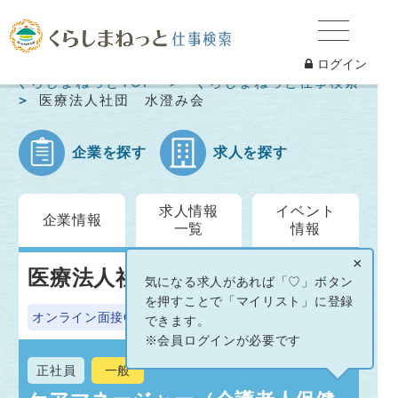
ログイン
くらしまねっとTOP
くらしまねっと仕事検索
医療法人社団 水澄み会
企業を探す
求人を探す
求人情報
イベント
企業情報
一覧
情報
×
医療法人社団 水澄み会
気になる求人があれば「♡」ボタン
を押すことで「マイリスト」に登録
オンライン面接OK
できます。
※会員ログインが必要です
正社員
一般