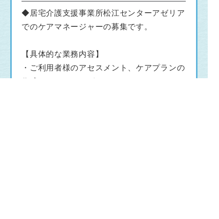
◆居宅介護支援事業所松江センターアゼリア
でのケアマネージャーの募集です。
【具体的な業務内容】
・ご利用者様のアセスメント、ケアプランの
作成、モニタリング、
様々な介護サービスの情報提供等
・要介護認定の申請・変更申請の代行、認定
調査
・その他、付随するケアマネージャー業務
※介護業務にも入っていただく場合がありま
す。
※竹内式の自立支援介護に取り組み、毎月認
定講師によるOJTが
あります。