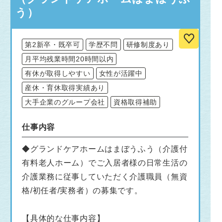
う）
第2新卒・既卒可
学歴不問
研修制度あり
月平均残業時間20時間以内
有休が取得しやすい
女性が活躍中
産休・育休取得実績あり
大手企業のグループ会社
資格取得補助
仕事内容
◆グランドケアホームはまぼうふう（介護付
有料老人ホーム）でご入居者様の日常生活の
介護業務に従事していただく介護職員（無資
格/初任者/実務者）の募集です。
【具体的な仕事内容】