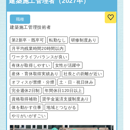
建築施工管理者（2027卒）
職種
建築施工管理技術者
第2新卒・既卒可
転勤なし
研修制度あり
月平均残業時間20時間以内
ワークライフバランスが良い
有休が取得しやすい
女性が活躍中
産休・育休取得実績あり
社長との距離が近い
オフィスが禁煙・分煙
土・日・祝日休み
完全週休2日制
年間休日120日以上
資格取得補助
奨学金返済支援制度あり
体を動かす仕事
地域とつながる
やりがいがすごい