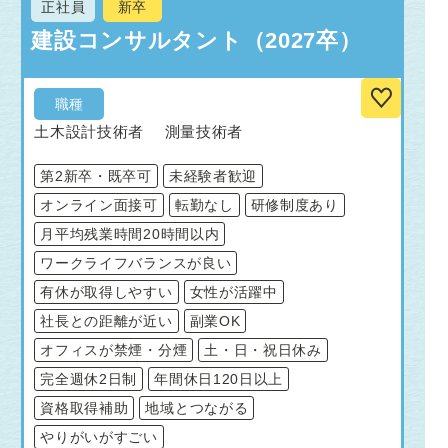
正社員
新卒
建設コンサルタント（2027卒）
職種
土木設計技術者 測量技術者
第2新卒・既卒可
未経験者歓迎
オンライン面接可
転勤なし
研修制度あり
月平均残業時間20時間以内
ワークライフバランスが良い
有休が取得しやすい
女性が活躍中
社長との距離が近い
副業OK
オフィスが禁煙・分煙
土・日・祝日休み
完全週休2日制
年間休日120日以上
資格取得補助
地域とつながる
やりがいがすごい