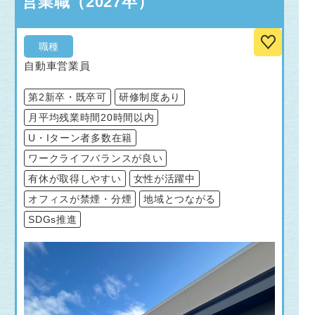
営業職（2027卒）
職種
自動車営業員
第2新卒・既卒可
研修制度あり
月平均残業時間20時間以内
U・Iターン者多数在籍
ワークライフバランスが良い
有休が取得しやすい
女性が活躍中
オフィスが禁煙・分煙
地域とつながる
SDGs推進