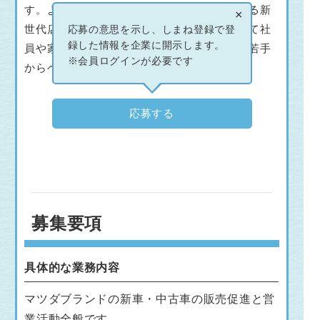
す。より一層マツダブランドを体感いただける新
×
世代店舗に生まれ変わり、お客様や地域そして社
応募の意思を示し、しまね登録で登
録した情報を企業に開示します。
員や家族に「選ばれ続ける」会社を目指して若手
※会員ログインが必要です
からベテランまで一緒に活動しています。
応募する
募集要項
具体的な業務内容
マツダブランドの新車・中古車の販売促進と営
業活動全般です。