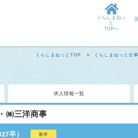
くらしまねっ
と
TOPへ
くらしまねっとTOP
くらしまねっと仕
求人情報
一覧
・㈱三洋商事
27卒）
新卒