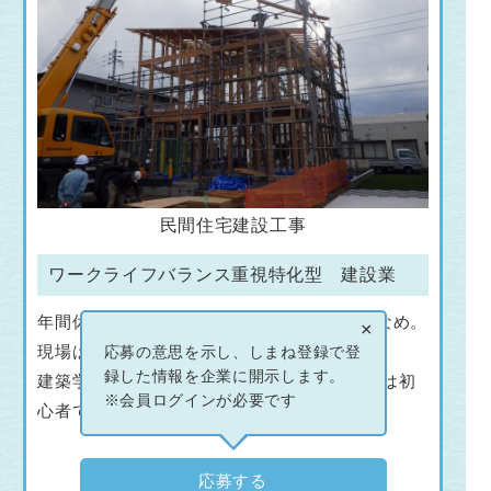
民間住宅建設工事
ワークライフバランス重視特化型 建設業
年間休日120日。土・日・祝日休み。残業少なめ。
×
現場は車で30分圏内。
応募の意思を示し、しまね登録で登
録した情報を企業に開示します。
建築学科卒でなくても大募集中！みんな最初は初
※会員ログインが必要です
心者です。
応募する