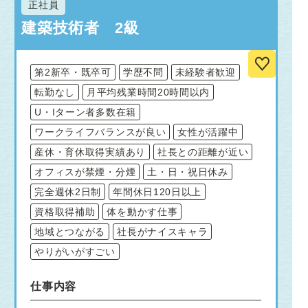
正社員
建築技術者 2級
第2新卒・既卒可
学歴不問
未経験者歓迎
転勤なし
月平均残業時間20時間以内
U・Iターン者多数在籍
ワークライフバランスが良い
女性が活躍中
産休・育休取得実績あり
社長との距離が近い
オフィスが禁煙・分煙
土・日・祝日休み
完全週休2日制
年間休日120日以上
資格取得補助
体を動かす仕事
地域とつながる
社長がナイスキャラ
やりがいがすごい
仕事内容