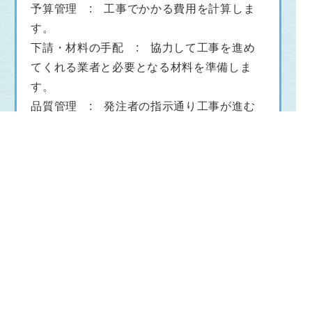
予算管理 : 工事でかかる費用を計算しま
す。
下請・材料の手配 : 協力して工事を進め
てくれる業者と必要となる材料を準備しま
す。
品質管理 : 発注者の指示通り工事が進む
よう管理、確認を行います。
工程管理 : 工事が予定通り進んでいるか
を管理、確認します。
安全管理 : 安全に工事が進むよう対策を
行います。
その他 : 発注者との打合せや書類作
成、近隣住民への説明。
勤務地
〒699-0402