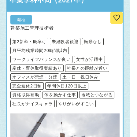
卒業学科不問（2027卒）
職種
建築施工管理技術者
第2新卒・既卒可
未経験者歓迎
転勤なし
月平均残業時間20時間以内
ワークライフバランスが良い
女性が活躍中
産休・育休取得実績あり
社長との距離が近い
オフィスが禁煙・分煙
土・日・祝日休み
完全週休2日制
年間休日120日以上
資格取得補助
体を動かす仕事
地域とつながる
社長がナイスキャラ
やりがいがすごい