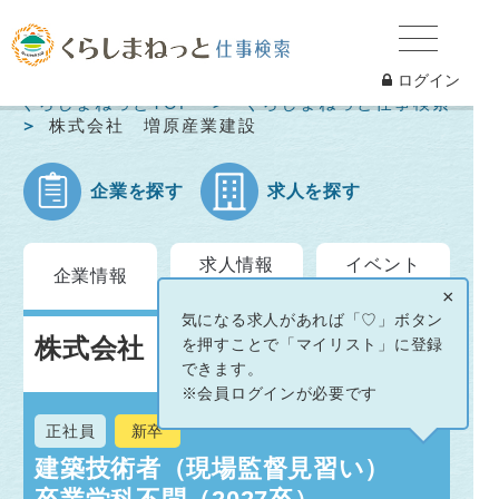
ログイン
くらしまねっとTOP
くらしまねっと仕事検索
株式会社 増原産業建設
企業を探す
求人を探す
求人情報
イベント
企業情報
一覧
情報
×
気になる求人があれば「♡」ボタン
株式会社 増原産業建設
を押すことで「マイリスト」に登録
できます。
※会員ログインが必要です
正社員
新卒
建築技術者（現場監督見習い）