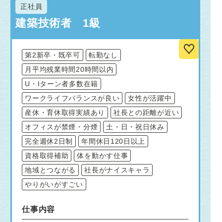
正社員
建築技術者 1級
第2新卒・既卒可
転勤なし
月平均残業時間20時間以内
U・Iターン者多数在籍
ワークライフバランスが良い
女性が活躍中
産休・育休取得実績あり
社長との距離が近い
オフィスが禁煙・分煙
土・日・祝日休み
完全週休2日制
年間休日120日以上
資格取得補助
体を動かす仕事
地域とつながる
社長がナイスキャラ
やりがいがすごい
仕事内容