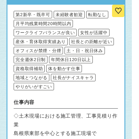
第2新卒・既卒可
未経験者歓迎
転勤なし
月平均残業時間20時間以内
ワークライフバランスが良い
女性が活躍中
産休・育休取得実績あり
社長との距離が近い
オフィスが禁煙・分煙
土・日・祝日休み
完全週休2日制
年間休日120日以上
資格取得補助
体を動かす仕事
地域とつながる
社長がナイスキャラ
やりがいがすごい
仕事内容
◇土木現場における施工管理、工事見積り作
業
島根県東部を中心とする施工現場で