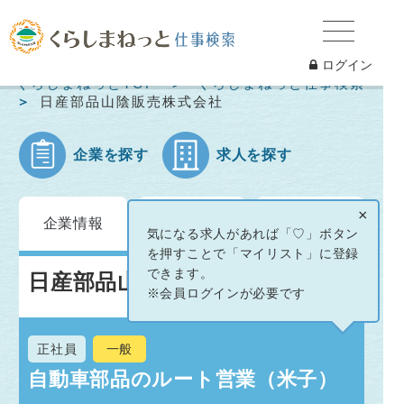
ログイン
くらしまねっとTOP
くらしまねっと仕事検索
日産部品山陰販売株式会社
企業を探す
求人を探す
求人情報
イベント
×
企業情報
一覧
情報
気になる求人があれば「♡」ボタン
を押すことで「マイリスト」に登録
できます。
日産部品山陰販売株式会社
※会員ログインが必要です
正社員
一般
自動車部品のルート営業（米子）