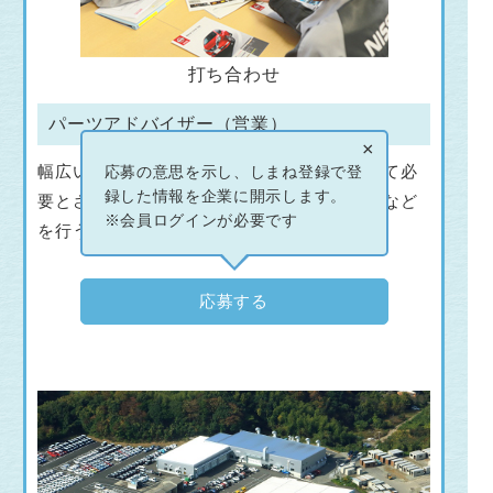
打ち合わせ
パーツアドバイザー（営業）
×
幅広い商品知識を生かし、お客さまを訪問して必
応募の意思を示し、しまね登録で登
録した情報を企業に開示します。
要とされる部品の問い合わせや注文への対応など
※会員ログインが必要です
を行うとともに、商品の配達を行います。
応募する