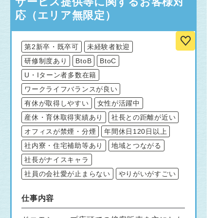
サービス提供等に関するお客様対
応（エリア無限定）
第2新卒・既卒可
未経験者歓迎
研修制度あり
BtoB
BtoC
U・Iターン者多数在籍
ワークライフバランスが良い
有休が取得しやすい
女性が活躍中
産休・育休取得実績あり
社長との距離が近い
オフィスが禁煙・分煙
年間休日120日以上
社内寮・住宅補助等あり
地域とつながる
社長がナイスキャラ
社員の会社愛が止まらない
やりがいがすごい
仕事内容