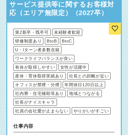
サービス提供等に関するお客様対
応（エリア無限定）（2027卒）
第2新卒・既卒可
未経験者歓迎
研修制度あり
BtoB
BtoC
U・Iターン者多数在籍
ワークライフバランスが良い
有休が取得しやすい
女性が活躍中
産休・育休取得実績あり
社長との距離が近い
オフィスが禁煙・分煙
年間休日120日以上
社内寮・住宅補助等あり
地域とつながる
社長がナイスキャラ
社員の会社愛が止まらない
やりがいがすごい
仕事内容