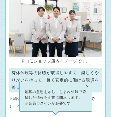
ドコモショップ店内イメージです。
有休休暇等の休暇が取得しやすく、楽しくや
りがいを持って、長く安定的に働ける環境を
×
整えています。
応募の意思を示し、しまね登録で登
録した情報を企業に開示します。
上場企業の（株）トワライズのグループ会社で
※会員ログインが必要です
す。福利厚生が充実しています。