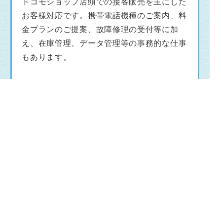
ドコモショップ店頭での接客販売を主にした
お客様対応です。携帯電話機種のご案内、料
金プランのご提案、故障修理の受付等に加
え、在庫管理、データ管理等の事務的な仕事
もあります。
勤務地
〒692-0023
島根県 安来市 黒井田町1-5ドコモショップ安
来店
〒690-0826
島根県 松江市 学園南2-11-35ドコモショッ
プ松江学園通り店
〒693-0004
島根県 出雲市 渡橋町1066イオンモール出雲
1F ドコモショップイオンモール出雲店