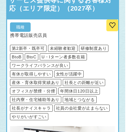
サービス提供等に関するお客様対
応（エリア限定）（2027卒）
職種
携帯電話販売店員
第2新卒・既卒可
未経験者歓迎
研修制度あり
BtoB
BtoC
U・Iターン者多数在籍
ワークライフバランスが良い
有休が取得しやすい
女性が活躍中
産休・育休取得実績あり
社長との距離が近い
オフィスが禁煙・分煙
年間休日120日以上
社内寮・住宅補助等あり
地域とつながる
社長がナイスキャラ
社員の会社愛が止まらない
やりがいがすごい