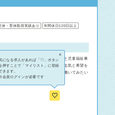
産休・育休取得実績あり
年間休日120日以上
×
を募集しています。高齢者福祉事業と児童福祉事
気になる求人があれば「♡」ボタン
良く、自分の声を形にしやすく、やる気と希望を
を押すことで「マイリスト」に登録
できます。
本一の子育て村を目指す「邑南町」で働いてみたい
※会員ログインが必要です