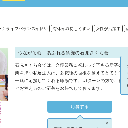
ークライフバランスが良い
有休が取得しやすい
女性が活躍中
つながる心 あふれる笑顔の石見さくら会
石見さくら会では、介護業務に携わって下さる新卒の方
業を持つ私達法人は、多職種の垣根を越えてとても仲が
一緒に応援してくれる職場です。UIターンの方で、日
とお考え方のご応募をお待ちしております。
応募する
×