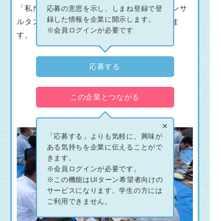
「私たちの地域の未来をつくる地域精通型コンサ
応募の意思を示し、しまね登録で登
録した情報を企業に開示します。
ルタント」をモットーに、地域に貢献していま
※会員ログインが必要です
す。
応募する
この企業とつながる
×
「応募する」よりも気軽に、興味が
ある気持ちを企業に伝えることがで
きます。
※会員ログインが必要です。
※この機能はUIターン希望者向けの
サービスになります。学生の方には
ご利用できません。