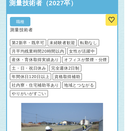
測量技術者（2027卒）
職種
測量技術者
第2新卒・既卒可
未経験者歓迎
転勤なし
月平均残業時間20時間以内
女性が活躍中
産休・育休取得実績あり
オフィスが禁煙・分煙
土・日・祝日休み
完全週休2日制
年間休日120日以上
資格取得補助
社内寮・住宅補助等あり
地域とつながる
やりがいがすごい