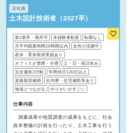
正社員
土木設計技術者（2027卒）
第2新卒・既卒可
未経験者歓迎
転勤なし
月平均残業時間20時間以内
女性が活躍中
産休・育休取得実績あり
オフィスが禁煙・分煙
土・日・祝日休み
完全週休2日制
年間休日120日以上
資格取得補助
社内寮・住宅補助等あり
地域とつながる
やりがいがすごい
仕事内容
測量成果や地質調査の成果をもとに、社会
資本整備の計画を行ったり、土木工事を行う