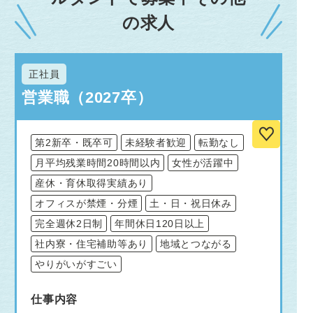
の求人
正社員
営業職（2027卒）
第2新卒・既卒可
未経験者歓迎
転勤なし
月平均残業時間20時間以内
女性が活躍中
産休・育休取得実績あり
オフィスが禁煙・分煙
土・日・祝日休み
完全週休2日制
年間休日120日以上
社内寮・住宅補助等あり
地域とつながる
やりがいがすごい
仕事内容