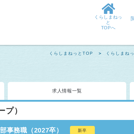
くらしまねっ
と
TOPへ
くらしまねっとTOP
くらしまね
求人情報
一覧
ープ）
部事務職（2027卒）
新卒