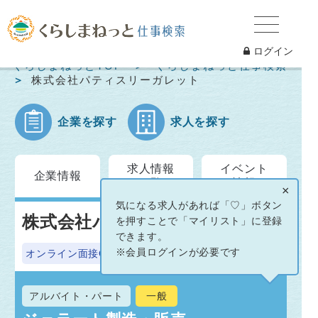
ログイン
くらしまねっとTOP
くらしまねっと仕事検索
株式会社パティスリーガレット
企業を探す
求人を探す
求人情報
イベント
企業情報
一覧
情報
×
気になる求人があれば「♡」ボタン
株式会社パティスリーガレット
を押すことで「マイリスト」に登録
できます。
※会員ログインが必要です
オンライン面接OK
アルバイト・パート
一般