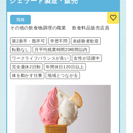
ジェラート製造・販売
職種
その他の飲食物調理の職業 飲食料品販売店員
第2新卒・既卒可
学歴不問
未経験者歓迎
転勤なし
月平均残業時間20時間以内
ワークライフバランスが良い
女性が活躍中
完全週休2日制
年間休日120日以上
体を動かす仕事
地域とつながる