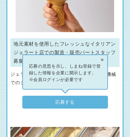
地元素材を使用したフレッシュなイタリアン
ジェラート店での製造・販売パートスタッフ
×
募集
応募の意思を示し、しまね登録で登
録した情報を企業に開示します。
ジェラート製造未経験の方でも操作が可能な機械
※会員ログインが必要です
でのジェラート製造兼接客販売のお仕事です。
応募する