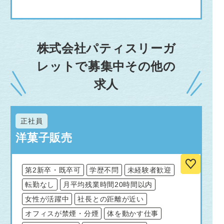
株式会社パティスリーガ
レットで募集中その他の
求人
正社員
洋菓子販売
第2新卒・既卒可
学歴不問
未経験者歓迎
転勤なし
月平均残業時間20時間以内
女性が活躍中
社長との距離が近い
オフィスが禁煙・分煙
体を動かす仕事