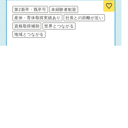
第2新卒・既卒可
未経験者歓迎
産休・育休取得実績あり
社長との距離が近い
資格取得補助
世界とつながる
地域とつながる
仕事内容
■法人、学校、行政等へのセールス（社用車
あり）
■旅行プランの企画作成
■企画募集旅行の販売
■添乗業務（国内・海外）
勤務地
〒693-0007