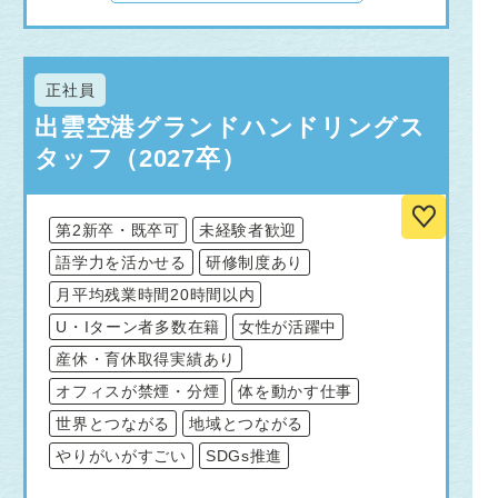
正社員
出雲空港グランドハンドリングス
タッフ（2027卒）
第2新卒・既卒可
未経験者歓迎
語学力を活かせる
研修制度あり
月平均残業時間20時間以内
U・Iターン者多数在籍
女性が活躍中
産休・育休取得実績あり
オフィスが禁煙・分煙
体を動かす仕事
世界とつながる
地域とつながる
やりがいがすごい
SDGs推進