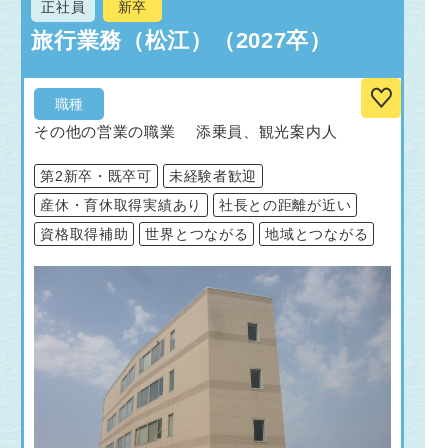
正社員
新卒
旅行業務（松江）（2027卒）
職種
その他の営業の職業 添乗員、観光案内人
第2新卒・既卒可
未経験者歓迎
産休・育休取得実績あり
社長との距離が近い
資格取得補助
世界とつながる
地域とつながる