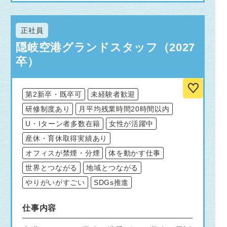
正社員
隠岐空港グランドスタッフ（2027
卒）
第2新卒・既卒可
未経験者歓迎
研修制度あり
月平均残業時間20時間以内
U・Iターン者多数在籍
女性が活躍中
産休・育休取得実績あり
オフィスが禁煙・分煙
体を動かす仕事
世界とつながる
地域とつながる
やりがいがすごい
SDGs推進
仕事内容