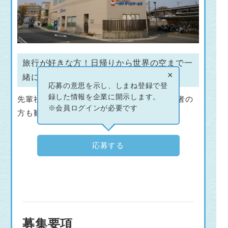
旅行が好きな方！日帰りから世界の空まで一
×
緒に旅へ出かけませんか？
応募の意思を示し、しまね登録で登
録した情報を企業に開示します。
先輩社員が丁寧に指導いたしますので未経験者の
※会員ログインが必要です
方も歓迎いたします。
応募する
募集要項