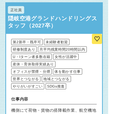
正社員
隠岐空港グランドハンドリングス
タッフ（2027卒）
第2新卒・既卒可
未経験者歓迎
研修制度あり
月平均残業時間20時間以内
U・Iターン者多数在籍
女性が活躍中
産休・育休取得実績あり
オフィスが禁煙・分煙
体を動かす仕事
世界とつながる
地域とつながる
やりがいがすごい
SDGs推進
仕事内容
機側にて荷物・貨物の搭降載作業、航空機地