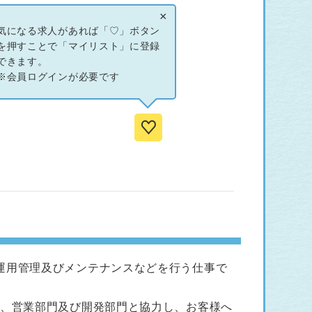
×
タベース開発・保守
気になる求人があれば「♡」ボタン
業務データベースシステム開発・保守
を押すことで「マイリスト」に登録
できます。
よる小中規模アプリケーション開発・保守
※会員ログインが必要です
運用管理及びメンテナンスなどを行う仕事で
他、営業部門及び開発部門と協力し、お客様へ