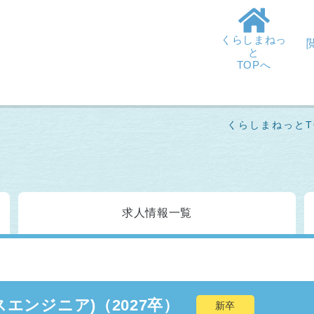
くらしまねっ
と
TOPへ
くらしまねっとT
求人情報
一覧
エンジニア)（2027卒）
新卒