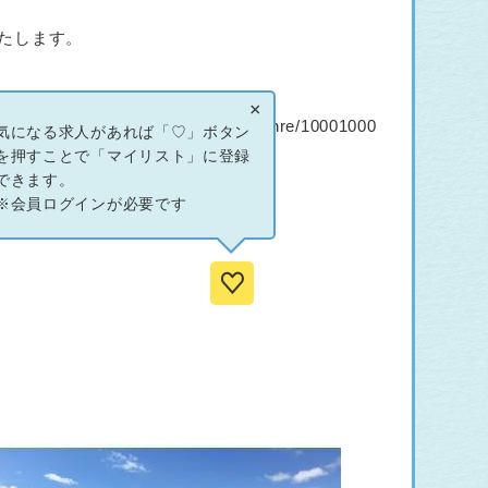
たします。
l
×
shima.shimane.jp/www/genre/10001000
気になる求人があれば「♡」ボタン
を押すことで「マイリスト」に登録
できます。
※会員ログインが必要です
gyo/shien/ikiikikoyo.