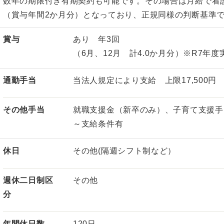
数年の期限付き有期契約も可能です。その場合は月給で看護師は2
（賞与年間2か月分）となっており、正規同様の判断基準
賞与
あり 年3回
（6月、12月 計4.0か月分）※R7年度
通勤手当
当法人規定により支給 上限17,500円
その他手当
就職支援金（新卒のみ）、子育て支援手当
～支給条件有
休日
その他(隔週シフト制など）
週休二日制区
その他
分
年間休日数
120日