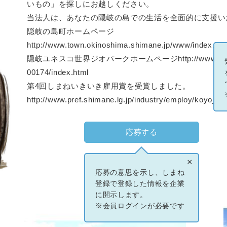
いもの」を探しにお越しください。
当法人は、あなたの隠岐の島での生活を全面的に支援い
隠岐の島町ホームページ
http://www.town.okinoshima.shimane.jp/www/index.htm
隠岐ユネスコ世界ジオパークホームページhttp://www.town.okino
00174/index.html
第4回しまねいきいき雇用賞を受賞しました。
http://www.pref.shimane.lg.jp/industry/employ/koyo_syu
応募する
×
応募の意思を示し、しまね
登録で登録した情報を企業
に開示します。
※会員ログインが必要です