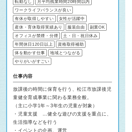
転勤なし
月平均残業時間20時間以内
ワークライフバランスが良い
有休が取得しやすい
女性が活躍中
産休・育休取得実績あり
服装自由
副業OK
オフィスが禁煙・分煙
土・日・祝日休み
年間休日120日以上
資格取得補助
体を動かす仕事
地域とつながる
やりがいがすごい
仕事内容
放課後の時間に保育を行う、松江市放課後児
童健全育成事業に関わる業務全般。
（主に小学1年～3年生の児童が対象）
・児童支援 …健全な遊びの支援を重点に、
生活指導などを行う
・イベントの企画、運営