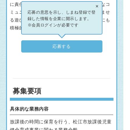
に責任を持って取り組める方、周りとの適切なコ
×
ミュニケーションが図れる方、子どもを楽しませ
応募の意思を示し、しまね登録で登
録した情報を企業に開示します。
る遊びについての知識が豊富な方、室外遊びにも
※会員ログインが必要です
積極的に参加できる方
応募する
募集要項
具体的な業務内容
放課後の時間に保育を行う、松江市放課後児童
健全育成事業に関わる業務全般。