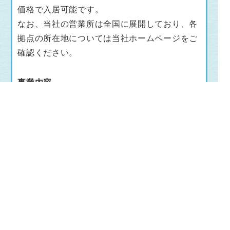
価格で入居可能です。
なお、当社の営業所は全国に展開しており、各
拠点の所在地については当社ホームページをご
確認ください。
事業内容
■階段・インテリア事業
主力製品は「階段」。国内でも珍しい金属製の
室内階段を作っています。私たちがこだわって
いるのは「家族との会話を増やすためにリビン
グ階段を」「リビングにおいても美しい階段
を」。
デザインとディティールにこだわり続け、大和
ハウスや積水ハウス等の大手ハウスメーカーを
筆頭に多くの企業にお取引いただき、これまで