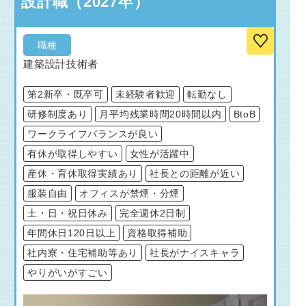
設計職（2027卒）
職種
建築設計技術者
第2新卒・既卒可
未経験者歓迎
転勤なし
研修制度あり
月平均残業時間20時間以内
BtoB
ワークライフバランスが良い
有休が取得しやすい
女性が活躍中
産休・育休取得実績あり
社長との距離が近い
服装自由
オフィスが禁煙・分煙
土・日・祝日休み
完全週休2日制
年間休日120日以上
資格取得補助
社内寮・住宅補助等あり
社長がナイスキャラ
やりがいがすごい