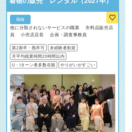
着物の販売 レンタル（2027卒）
職種
他に分類されないサービスの職業 衣料品販売店
員 小売店店長 企画・調査事務員
第2新卒・既卒可
未経験者歓迎
月平均残業時間20時間以内
U・Iターン者多数在籍
やりがいがすごい