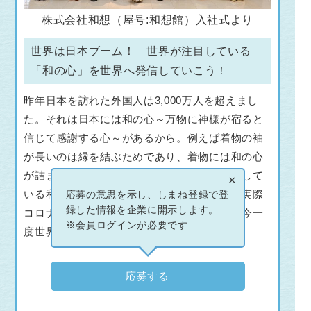
株式会社和想（屋号:和想館）入社式より
世界は日本ブーム！ 世界が注目している
「和の心」を世界へ発信していこう！
昨年日本を訪れた外国人は3,000万人を超えまし
た。それは日本には和の心～万物に神様が宿ると
信じて感謝する心～があるから。例えば着物の袖
が長いのは縁を結ぶためであり、着物には和の心
が詰まっています。着物を通じて世界が注目して
×
いる和の心を世界へ発信していきましょう。実際
応募の意思を示し、しまね登録で登
録した情報を企業に開示します。
コロナ前にはロンドン店を出していました。今一
※会員ログインが必要です
度世界進出にチャレンジしていきます！
応募する