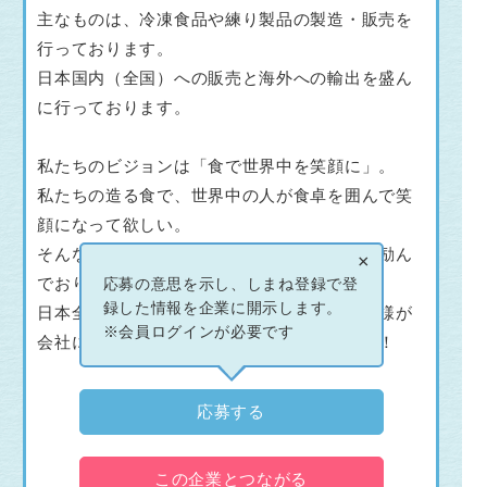
主なものは、冷凍食品や練り製品の製造・販売を
行っております。
日本国内（全国）への販売と海外への輸出を盛ん
に行っております。
私たちのビジョンは「食で世界中を笑顔に」。
私たちの造る食で、世界中の人が食卓を囲んで笑
顔になって欲しい。
そんな想いを大切にしながら、モノづくりに励ん
×
でおります。
応募の意思を示し、しまね登録で登
録した情報を企業に開示します。
日本全国からだけでなく、世界中からもお客様が
※会員ログインが必要です
会社に訪れ、全国、そして世界へ商品を発送！
応募する
この企業とつながる