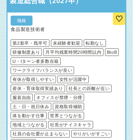
製造総合職（2027卒）
職種
食品製造技術者
第2新卒・既卒可
未経験者歓迎
転勤なし
研修制度あり
月平均残業時間20時間以内
BtoB
U・Iターン者多数在籍
ワークライフバランスが良い
有休が取得しやすい
女性が活躍中
産休・育休取得実績あり
社長との距離が近い
服装自由
オフィスが禁煙・分煙
土・日・祝日休み
資格取得補助
体を動かす仕事
世界とつながる
地域とつながる
社長がナイスキャラ
社員の会社愛が止まらない
やりがいがすごい