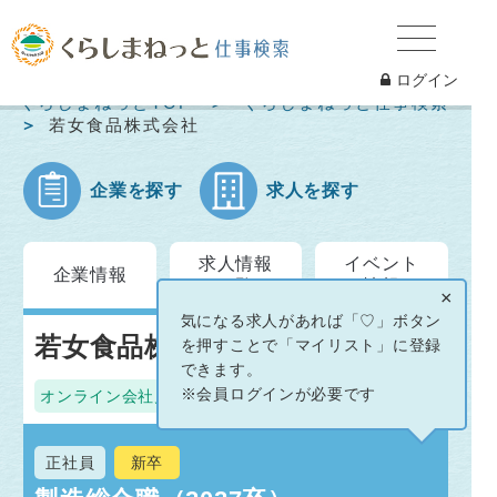
ログイン
くらしまねっとTOP
くらしまねっと仕事検索
若女食品株式会社
企業を探す
求人を探す
求人情報
イベント
企業情報
一覧
情報
×
気になる求人があれば「♡」ボタン
若女食品株式会社
を押すことで「マイリスト」に登録
できます。
※会員ログインが必要です
オンライン会社見学
オンライン面接OK
正社員
新卒