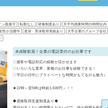
イン面接可
転勤なし
研修制度あり
月平均残業時間20時間以内
女性が活躍中
産休・育休取得実績あり
大手企業のグループ会社
い
未経験歓迎！企業の電話受付のお仕事です
◇接客や電話対応の経験が活かせます
◇いろいろな業界、業種のお仕事を経験できる！
◇平日の日中にプライベートな時間がもてるのも魅力♪
★22時～翌5時は時給1,600円～！！
◆資格取得支援制度あり◆
電話がすくない時間帯もおおいので、待ち時間を利用し