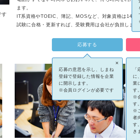
ます。
です
IT系資格やTOEIC、簿記、MOSなど、対象資格は140
試験に合格・更新すれば、受験費用は会社が負担します
応募する
×
応募の意思を示し、しまね
「
登録で登録した情報を企業
に
に開示します。
業
※会員ログインが必要です
す
※
す
※
者
す
き