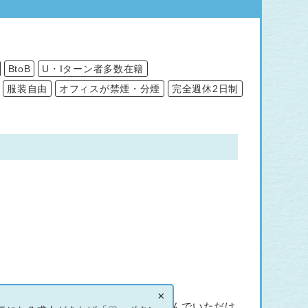
BtoB
U・Iターン者多数在籍
服装自由
オフィスが禁煙・分煙
完全週休2日制
×
てじっくりとスキルアップに取り組んでいただけ