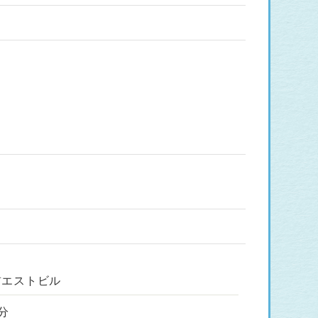
前エストビル
分