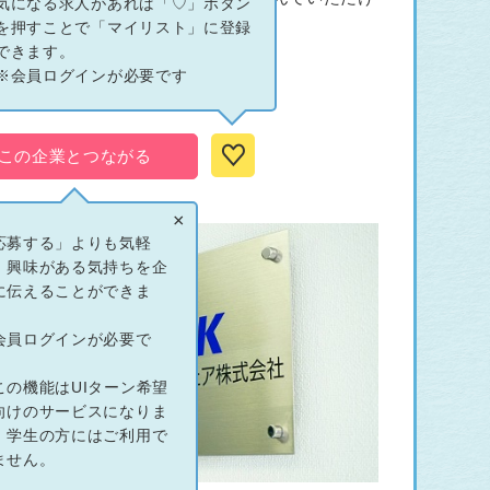
気になる求人があれば「♡」ボタン
を押すことで「マイリスト」に登録
できます。
種類以上。
※会員ログインが必要です
！
この企業とつながる
×
応募する」よりも気軽
、興味がある気持ちを企
に伝えることができま
。
会員ログインが必要で
。
この機能はUIターン希望
向けのサービスになりま
。学生の方にはご利用で
ません。