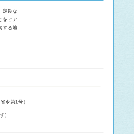
、定期な
とをヒア
案する地
省令第1号）
ず）