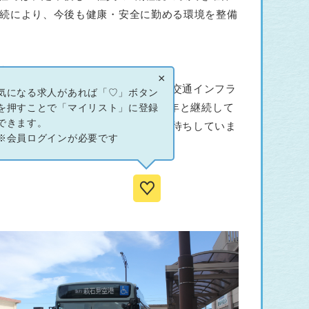
継続により、今後も健康・安全に勤める環境を整備
す。
×
そ、新しく戦力となる仲間を求め、交通インフラ
気になる求人があれば「♡」ボタン
願っています。この先50年・100年と継続して
を押すことで「マイリスト」に登録
できます。
感いただける皆様の応募を心よりお待ちしていま
※会員ログインが必要です