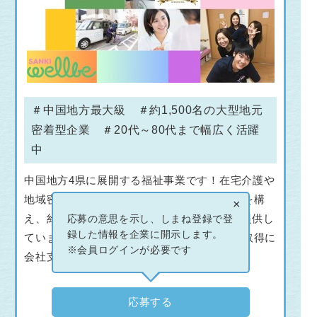
＃中国地方最大級 ＃約1,500名の大型地元
密着型企業 ＃20代～80代まで幅広く活躍
中
中国地方4県に展開する福祉事業です！在宅介護や
地域密着型介護を中心に、111拠点の事業所を構
×
え、約1,500名のスタッフで介護サービスを提供し
応募の意思を示し、しまね登録で登
録した情報を企業に開示します。
ています。出産後の復帰率ほぼ100％！資格取得に
※会員ログインが必要です
会社支援有♪働きやすさに自信があります！
応募する