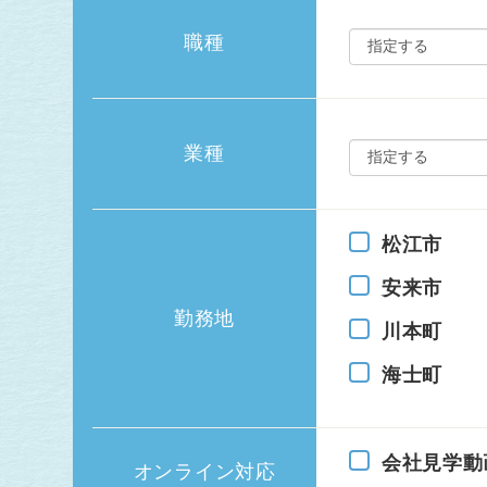
職種
業種
松江市
安来市
勤務地
川本町
海士町
会社見学動
オンライン対応