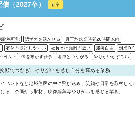
信（2027卒）
新卒
ビ
宅勤務可能
語学力を活かせる
月平均残業時間20時間以内
い
有休が取得しやすい
社長との距離が近い
服装自由
副業OK
20日以上
体を動かす仕事
地域とつながる
やりがいがすごい
笑顔でつなぎ、やりがいを感じ自分を高める業務
のイベントなど地域住民の中に飛び込み、笑顔や日常を取材しそ
届ける。企画から取材、映像編集等やりがいを感じる業務。