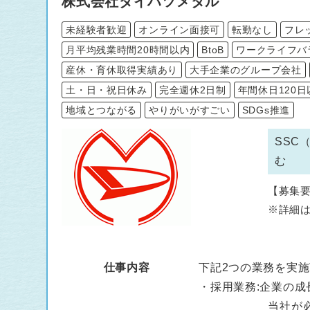
株式会社ダイハツメタル
未経験者歓迎
オンライン面接可
転勤なし
フレ
月平均残業時間20時間以内
BtoB
ワークライフバ
産休・育休取得実績あり
大手企業のグループ会社
土・日・祝日休み
完全週休2日制
年間休日120日
地域とつながる
やりがいがすごい
SDGs推進
SSC
む
【募集
※詳細は
■募集
仕事内容
下記2つの業務を実
■応募資
・採用業務:企業の
当社が必要とする