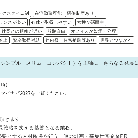
ックスタイム制
在宅勤務可能
研修制度あり
ランスが良い
有休が取得しやすい
女性が活躍中
社長との距離が近い
服装自由
オフィスが禁煙・分煙
以上
資格取得補助
社内寮・住宅補助等あり
世界とつながる
（シンプル・スリム・コンパクト）を主軸に、さらなる発展
要項】
マイナビ2027をご覧ください。
職種・・・事務系総合職
施頂きます。
格・・・高専・大学・院の2027年3月卒業予定者
成長戦略を支える基盤となる業務。
人材確保を行う一連の計画・募集世帯企業PR