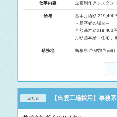
仕事内容
企画制作アシスタン
給与
基本月給額 219,400
～新卒者の場合～
月額基本給219,400
月額基本給＋住宅手
勤務地
島根県 邑智郡邑南町 淀
【出雲工場採用】事務系総
正社員