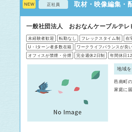
取材・映像編集・配
NEW
正社員
一般社団法人 おおなんケーブルテレ
未経験者歓迎
転勤なし
フレックスタイム制
在
U・Iターン者多数在籍
ワークライフバランスが良
オフィスが禁煙・分煙
完全週休2日制
年間休日1
地域を
邑南町
家庭に