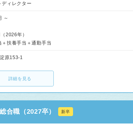
トディレクター
円 ～
円（2026年）
当＋扶養手当＋通勤手当
原153-1
詳細を見る
合職（2027卒）
新卒