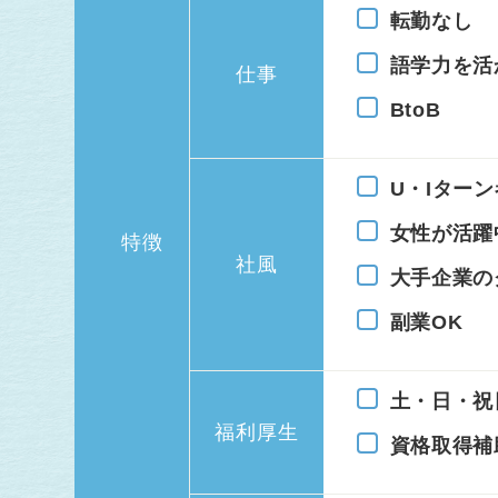
転勤なし
語学力を活
仕事
BtoB
U・Iター
女性が活躍
特徴
社風
大手企業の
副業OK
土・日・祝
福利厚生
資格取得補