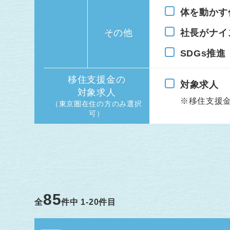
体を動かす
その他
社長がナイ
SDGs推進
移住支援金の
対象求人
対象求人
※移住支援
（東京圏在住の方のみ選択
可）
85
全
件中
1-20
件目