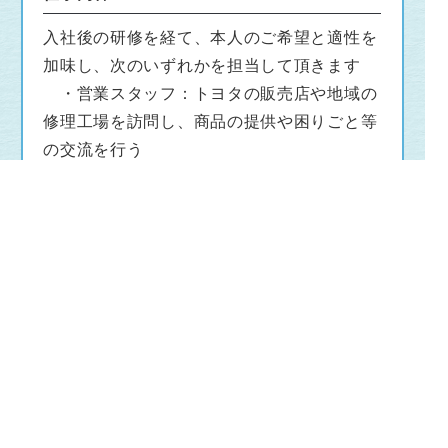
品・エンジンオイルなどの
供給を通してトヨタ車ご利用のお客様の安全で
入社後の研修を経て、本人のご希望と適性を
快適なカーライフに寄与しています。
加味し、次のいずれかを担当して頂きます
・営業スタッフ：トヨタの販売店や地域の
自動車についてあまり詳しくないな～という人
修理工場を訪問し、商品の提供や困りごと等
でも全然大丈夫です！
の交流を行う
・店頭スタッフ：お客様から部品の注文や
トヨタグループの安定企業の一員として、一緒
質問・相談に対応する
に働いてみませんか？
・企画スタッフ：お客様の困りごとへの対
策やイベント等を企画する
・物流スタッフ：（1）当社の倉庫におい
て商品の管理を行う
（2）当社の倉庫での業
務について改善する
・事務スタッフ：経営全般に関する事務業
務