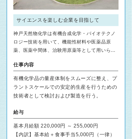
サイエンスを楽しむ企業を目指して
神戸天然物化学は有機合成化学・バイオテクノ
ロジー技術を用いて、機能性材料や医薬品原
薬、医薬中間体、治験用原薬等として用いられ
る有機化学品の研究開発から製造までを行う会
仕事内容
社です。
有機化学品の量産体制をスムーズに整え、プ
国内外の大手製薬・化学・電機各種メーカー、
ラントスケールでの安定的生産を行うための
大学および公的研究機関など年間100社以上と
技術者として検討および製造を行う。
契約、400～500件程度のテーマに携わっていま
す。
給与
受託試作から受託生産まで業容を拡大し、サン
プル合成から試作、量産までをスピーディーに
基本月給額 220,000円 ～ 255,000円
サポートできる事が強みです。
【内訳】基本給＋食事手当5,000円（一律）