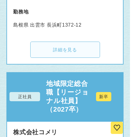
また、従来の低分子医薬品原薬に加え、ペプチ
ド医薬・核酸医薬など中分子医薬への参入など
勤務地
積極的に事業を拡大中です！
島根県 出雲市 長浜町1372-12
私たちが大切にしていることは『チャレンジ精
神』です。
詳細を見る
1985年、受託合成研究会社として誕生して以
来、受託試作、受託生産にまで業容を広く拡大
し、現在では社員数も300名規模に至りまし
た。
地域限定総合
また、2018年3月には上場を果たしておりま
職【リージョ
す。当社の歴史は、強い想いを持って、新たな
正社員
新卒
ナル社員】
分野に積極的にチャレンジしてきた歴史そのも
（2027卒）
のなのです。
モノづくりの好きな人、チャレンジ精神の旺盛
株式会社コメリ
な人、チームワークを大切にする人、そんなみ