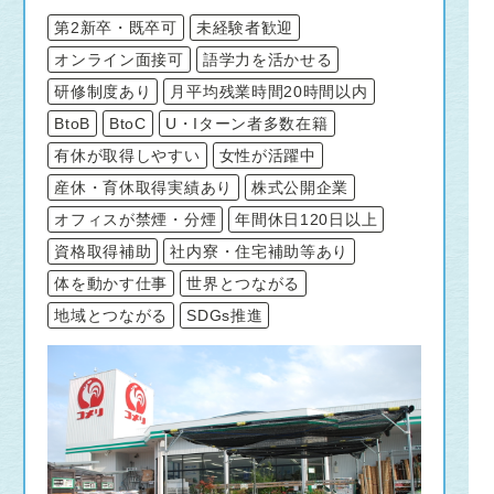
なさんにお会いできるのを楽しみにしていま
第2新卒・既卒可
未経験者歓迎
す！
オンライン面接可
語学力を活かせる
研修制度あり
月平均残業時間20時間以内
BtoB
BtoC
U・Iターン者多数在籍
有休が取得しやすい
女性が活躍中
産休・育休取得実績あり
株式公開企業
オフィスが禁煙・分煙
年間休日120日以上
資格取得補助
社内寮・住宅補助等あり
体を動かす仕事
世界とつながる
地域とつながる
SDGs推進