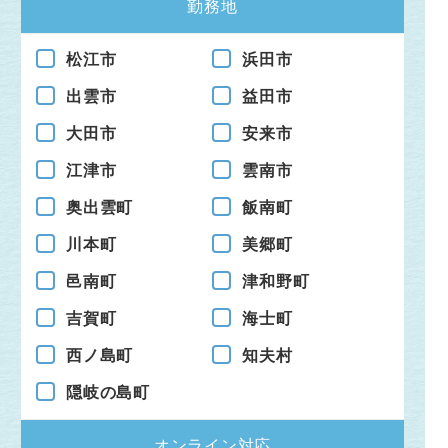
勤務地
松江市
浜田市
出雲市
益田市
大田市
安来市
江津市
雲南市
奥出雲町
飯南町
川本町
美郷町
邑南町
津和野町
吉賀町
海士町
西ノ島町
知夫村
隠岐の島町
オンライン対応