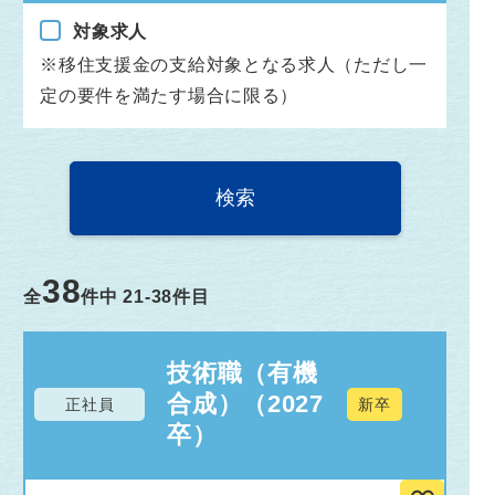
対象求人
※移住支援金の支給対象となる求人（ただし一
定の要件を満たす場合に限る）
38
全
件中
21-38
件目
技術職（有機
合成）（2027
正社員
新卒
卒）