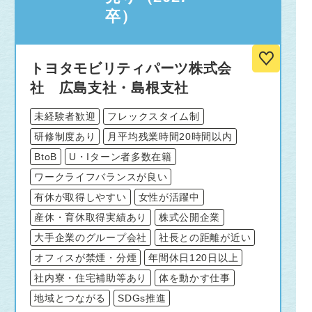
卒）
トヨタモビリティパーツ株式会
社 広島支社・島根支社
未経験者歓迎
フレックスタイム制
研修制度あり
月平均残業時間20時間以内
BtoB
U・Iターン者多数在籍
ワークライフバランスが良い
有休が取得しやすい
女性が活躍中
産休・育休取得実績あり
株式公開企業
大手企業のグループ会社
社長との距離が近い
オフィスが禁煙・分煙
年間休日120日以上
社内寮・住宅補助等あり
体を動かす仕事
地域とつながる
SDGs推進