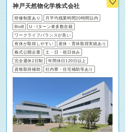
神戸天然物化学株式会社
研修制度あり
月平均残業時間20時間以内
BtoB
U・Iターン者多数在籍
ワークライフバランスが良い
有休が取得しやすい
産休・育休取得実績あり
株式公開企業
土・日・祝日休み
完全週休2日制
年間休日120日以上
資格取得補助
社内寮・住宅補助等あり