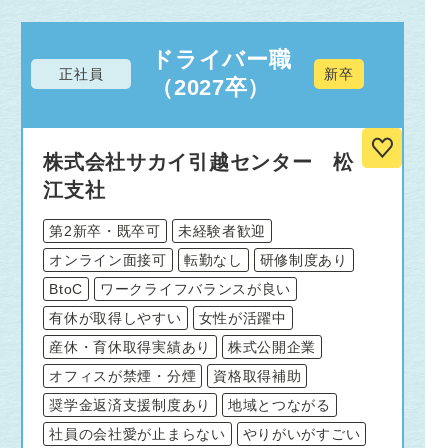
ドライバー職
正社員
新卒
（2027卒）
株式会社サカイ引越センター 松
江支社
第2新卒・既卒可
未経験者歓迎
オンライン面接可
転勤なし
研修制度あり
BtoC
ワークライフバランスが良い
有休が取得しやすい
女性が活躍中
産休・育休取得実績あり
株式公開企業
オフィスが禁煙・分煙
資格取得補助
奨学金返済支援制度あり
地域とつながる
社員の会社愛が止まらない
やりがいがすごい