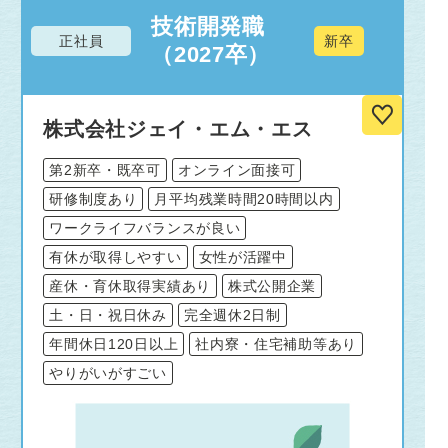
技術開発職
正社員
新卒
（2027卒）
株式会社ジェイ・エム・エス
第2新卒・既卒可
オンライン面接可
研修制度あり
月平均残業時間20時間以内
ワークライフバランスが良い
有休が取得しやすい
女性が活躍中
産休・育休取得実績あり
株式公開企業
土・日・祝日休み
完全週休2日制
年間休日120日以上
社内寮・住宅補助等あり
やりがいがすごい