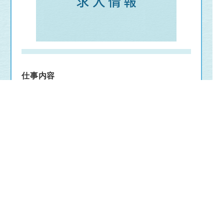
仕事内容
【未経験歓迎】スタッフの８割以上が未経験
からスタート ◎製品の梱包、組み立て、印
刷、出荷の仕事です。 ＊商品にシールを
貼り、梱包し箱詰ののち出荷準備 ＊部品、
商品の目視検査 ＊その他組み立て等 ※細
かい部品のチェックがあります
給与
基本月給額 157000 ～ 170000