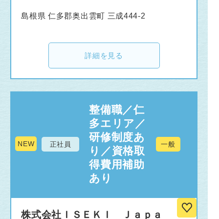
島根県 仁多郡奥出雲町 三成444-2
詳細を見る
整備職／仁
多エリア／
研修制度あ
NEW
正社員
一般
り／資格取
得費用補助
あり
株式会社ＩＳＥＫＩ Ｊａｐａ