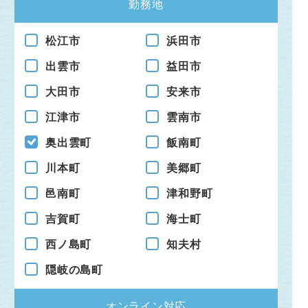
勤務地
松江市
浜田市
出雲市
益田市
大田市
安来市
江津市
雲南市
奥出雲町
飯南町
川本町
美郷町
邑南町
津和野町
吉賀町
海士町
西ノ島町
知夫村
隠岐の島町
オンライン対応