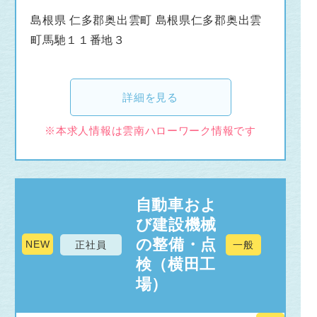
島根県 仁多郡奥出雲町 島根県仁多郡奥出雲
町馬馳１１番地３
詳細を見る
※本求人情報は雲南ハローワーク情報です
自動車およ
び建設機械
の整備・点
NEW
正社員
一般
検（横田工
場）