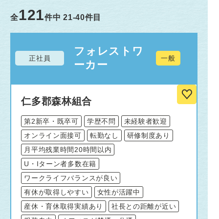
121
全
件中
21-40
件目
フォレストワ
正社員
一般
ーカー
仁多郡森林組合
第2新卒・既卒可
学歴不問
未経験者歓迎
オンライン面接可
転勤なし
研修制度あり
月平均残業時間20時間以内
U・Iターン者多数在籍
ワークライフバランスが良い
有休が取得しやすい
女性が活躍中
産休・育休取得実績あり
社長との距離が近い