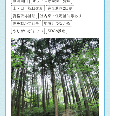
服装自由
オフィスが禁煙・分煙
土・日・祝日休み
完全週休2日制
資格取得補助
社内寮・住宅補助等あり
体を動かす仕事
地域とつながる
やりがいがすごい
SDGs推進