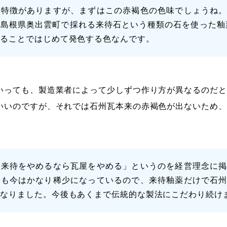
か特徴がありますが、まずはこの赤褐色の色味でしょうね
島根県奥出雲町で採れる来待石という種類の石を使った釉薬
めることではじめて発色する色なんです。
いっても、製造業者によって少しずつ作り方が異なるのだと
いいのですが、それでは石州瓦本来の赤褐色が出ないため、
「来待をやめるなら瓦屋をやめる」というのを経営理念に
土も今はかなり稀少になっているので、来待釉薬だけで石
になりました。今後もあくまで伝統的な製法にこだわり続け