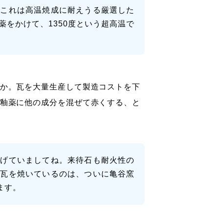
。これは高温焼成に耐えうる厳選した
をかけて、1350度という超高温で
か。瓦を大量生産して製造コストを下
釉薬に他の成分を混ぜて赤くする、と
掲げていましてね。来待石も耐火性の
州瓦を焼いているのは、ついに亀谷窯
ます。