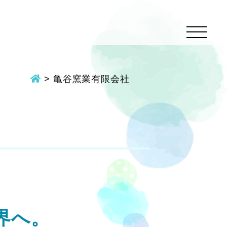
>
亀谷窯業有限会社
。
界へ。