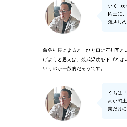
いくつ
陶土に、
焼きし
亀谷社長によると、ひと口に石州瓦と
げようと思えば、焼成温度を下げれば
いうのが一般的だそうです。
うちは
高い陶
業だけ