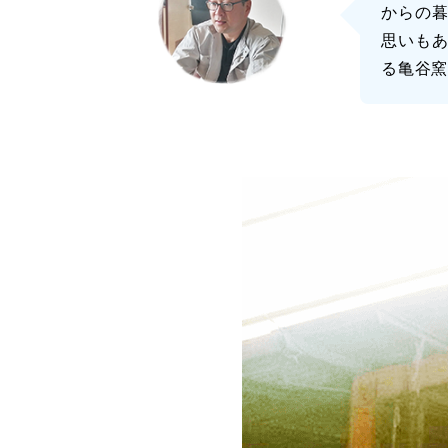
からの
思いも
る亀谷