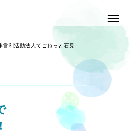
非営利活動法人てごねっと石見
で
！