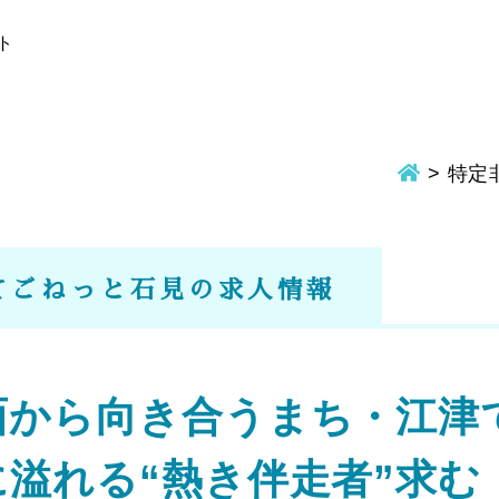
ト
>
特定
てごねっと石見の求人情報
面から向き合うまち・江津
溢れる“熱き伴走者”求む