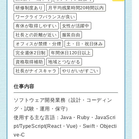
研修制度あり
月平均残業時間20時間以内
ワークライフバランスが良い
有休が取得しやすい
女性が活躍中
社長との距離が近い
服装自由
オフィスが禁煙・分煙
土・日・祝日休み
完全週休2日制
年間休日120日以上
資格取得補助
地域とつながる
社長がナイスキャラ
やりがいがすごい
仕事内容
ソフトウェア開発業務（設計・コーディン
グ・試験・運用・保守）
使用する主な言語：Java・Ruby・JavaScri
pt/TypeScript(React・Vue)・Swift・Objecti
ve-C