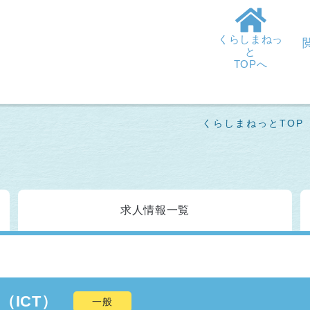
くらしまねっ
と
TOPへ
くらしまねっとTOP
求人情報
一覧
（ICT）
一般