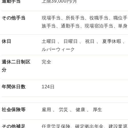
通勤手当
上限39,000円/月
その他手当
現場手当、所長手当、役職手当、職位手
族手当、通勤手当、現場宿泊手当、単身
休日
土曜日 、 日曜日 、 祝日 、 夏季休暇 
ルバーウィーク
週休二日制区
完全
分
年間休日数
124日
社会保険等
雇用 、 労災 、 健康 、 厚生
その他補足
任意労災保険、確定拠出年金、建設業退