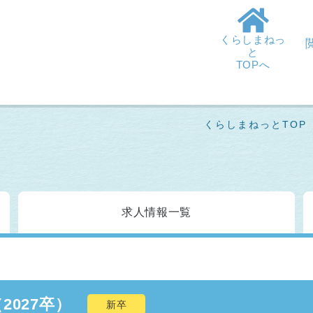
くらしまねっ
と
TOPへ
くらしまねっとTOP
求人情報
一覧
027卒）
新卒