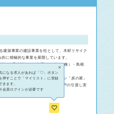
る建築事業の建設事業を柱として、木材リサイク
角的に積極的な事業を展開しています。
開始し、子会社である出雲カーボン（株）・島根
×
炭」のパイオニアとなりました。
気になる求人があれば「♡」ボタン
学連携により開発した賃貸マンション「炭の家」
を押すことで「マイリスト」に登録
できます。
市内においてこの20年で49棟833戸の引渡し実
※会員ログインが必要です