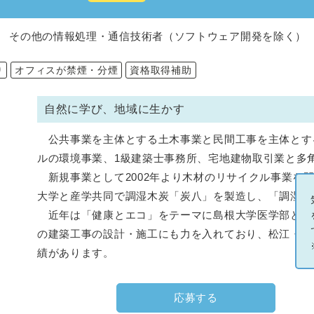
 その他の情報処理・通信技術者（ソフトウェア開発を除く）
り
オフィスが禁煙・分煙
資格取得補助
自然に学び、地域に生かす
公共事業を主体とする土木事業と民間工事を主体とす
ルの環境事業、1級建築士事務所、宅地建物取引業と多
新規事業として2002年より木材のリサイクル事業を
大学と産学共同で調湿木炭「炭八」を製造し、「調湿木
近年は「健康とエコ」をテーマに島根大学医学部と産
の建築工事の設計・施工にも力を入れており、松江・出雲
績があります。
応募する