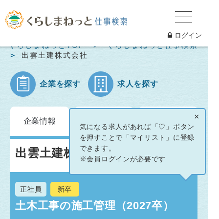
ログイン
くらしまねっとTOP
くらしまねっと仕事検索
出雲土建株式会社
企業を探す
求人を探す
求人情報
イベント
×
企業情報
一覧
情報
気になる求人があれば「♡」ボタン
を押すことで「マイリスト」に登録
できます。
出雲土建株式会社
※会員ログインが必要です
正社員
新卒
土木工事の施工管理（2027卒）