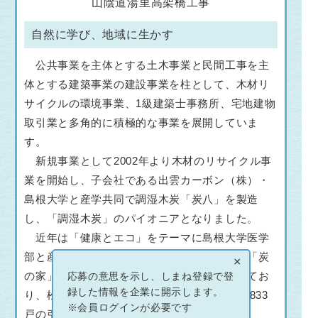
山陰道湯里高架橋工事
自然に学び、地域に生かす
公共事業を主体とする土木事業と民間工事を主
体とする建築事業の建設事業を柱として、木材リ
サイクルの環境事業、1級建築士事務所、宅地建物
取引業と多角的に積極的な事業を展開していま
す。
新規事業として2002年より木材のリサイクル事
業を開始し、子会社である出雲カーボン（株）・
島根大学と産学共同で調湿木炭「炭八」を製造
し、「調湿木炭」のパイオニアとなりました。
近年は「健康とエコ」をテーマに島根大学医学
部と産学連携により開発した賃貸マンション「炭
×
の家」の建築工事の設計・施工にも力を入れてお
応募の意思を示し、しまね登録で登
録した情報を企業に開示します。
り、松江・出雲市内においてこの20年で49棟833
※会員ログインが必要です
戸の引渡し実績があります。