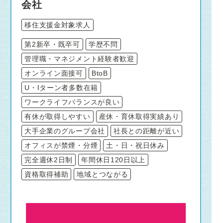
会社
移住支援金対象求人
第2新卒・既卒可
学歴不問
管理職・マネジメント経験者歓迎
オンライン面接可
BtoB
U・Iターン者多数在籍
ワークライフバランスが良い
有休が取得しやすい
産休・育休取得実績あり
大手企業のグループ会社
社長との距離が近い
オフィスが禁煙・分煙
土・日・祝日休み
完全週休2日制
年間休日120日以上
資格取得補助
地域とつながる