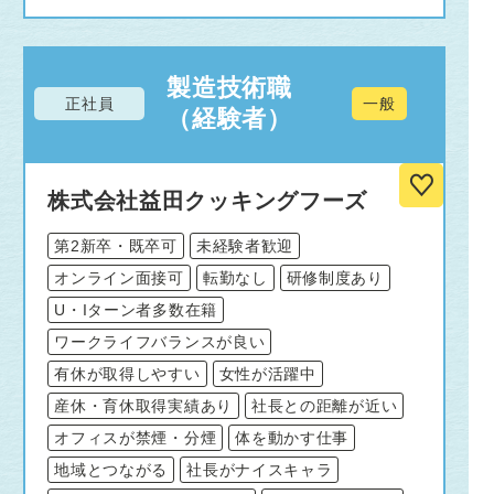
製造技術職
正社員
一般
（経験者）
株式会社益田クッキングフーズ
第2新卒・既卒可
未経験者歓迎
オンライン面接可
転勤なし
研修制度あり
U・Iターン者多数在籍
ワークライフバランスが良い
有休が取得しやすい
女性が活躍中
産休・育休取得実績あり
社長との距離が近い
オフィスが禁煙・分煙
体を動かす仕事
地域とつながる
社長がナイスキャラ