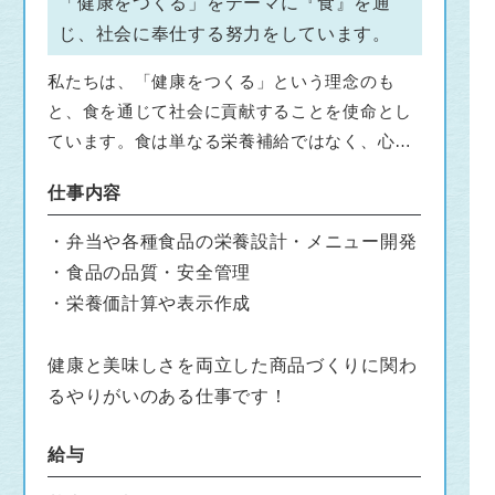
「健康をつくる」をテーマに『食』を通
じ、社会に奉仕する努力をしています。
私たちは、「健康をつくる」という理念のも
と、食を通じて社会に貢献することを使命とし
ています。食は単なる栄養補給ではなく、心と
体の健康を支える重要な要素です。私たちは、
仕事内容
安全で安心な食材の提供をはじめ、栄養バラン
スの取れたメニュー提案や食育活動を推進し、
・弁当や各種食品の栄養設計・メニュー開発
すべての人々が健やかな毎日を送れるよう努め
・食品の品質・安全管理
ています。また、持続可能な社会を目指し、生
・栄養価計算や表示作成
産者や地域と連携しながら環境に配慮した取り
組みも行っています。おいしさだけでなく、食
健康と美味しさを両立した商品づくりに関わ
の持つ力を最大限に活かし、人々の健康を支え
るやりがいのある仕事です！
ることこそが、私たちの社会貢献の形です。こ
れからも、より良い未来のために、食を通じた
給与
健康づくりに取り組んでまいります。