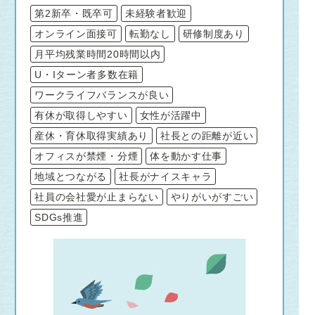
第2新卒・既卒可
未経験者歓迎
オンライン面接可
転勤なし
研修制度あり
月平均残業時間20時間以内
U・Iターン者多数在籍
ワークライフバランスが良い
有休が取得しやすい
女性が活躍中
産休・育休取得実績あり
社長との距離が近い
オフィスが禁煙・分煙
体を動かす仕事
地域とつながる
社長がナイスキャラ
社員の会社愛が止まらない
やりがいがすごい
SDGs推進